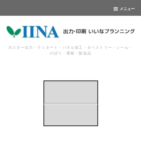
メニュー
ポスター出力・ラミネート・パネル加工・タペストリー・シール・
のぼり・看板・販促品