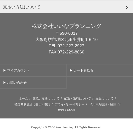
支払い方法について
株式会社いいなプランニング
〒590-0017
大阪府堺市堺区北田出井町1-6-10
TEL.072-227-2927
FAX.072-229-8060
▶ マイアカウント
▶ カートを見る
▶ お問い合わせ
ホーム
/
支払い方法について
/
配送・送料について
/
返品について
/
特定商取引法に基づく表記
/
プライバシーポリシー
/
メルマガ登録・解除
/ /
RSS
/
ATOM
Copyright © 2006 iina planning.All Rights Reserved.