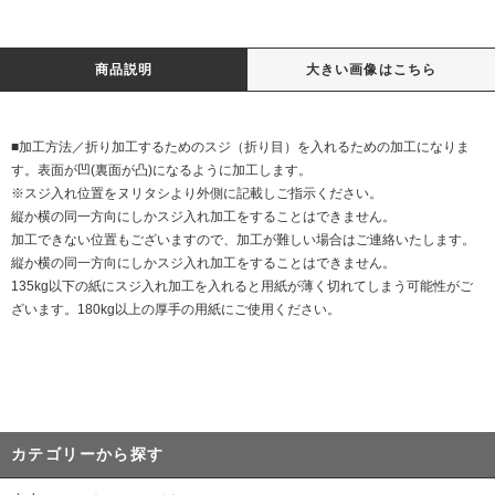
商品説明
大きい画像はこちら
■加工方法／折り加工するためのスジ（折り目）を入れるための加工になりま
す。表面が凹(裏面が凸)になるように加工します。
※スジ入れ位置をヌリタシより外側に記載しご指示ください。
縦か横の同一方向にしかスジ入れ加工をすることはできません。
加工できない位置もございますので、加工が難しい場合はご連絡いたします。
縦か横の同一方向にしかスジ入れ加工をすることはできません。
135kg以下の紙にスジ入れ加工を入れると用紙が薄く切れてしまう可能性がご
ざいます。180kg以上の厚手の用紙にご使用ください。
カテゴリーから探す