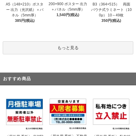
200×900 ポスター 出力
A5（148×210）ポスタ
B3（364×515） 両面
＋パネル（5mm厚）
ー 出力（光沢紙）＋パ
パウチ式ラミネート（10
1,540円(税込)
ネル（5mm厚）
0μ） 10～49枚
385円(税込)
350円(税込)
もっと見る
おすすめ商品