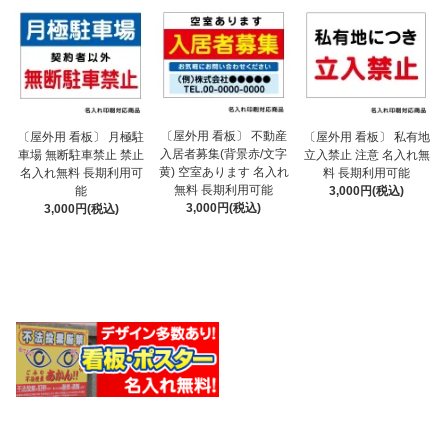
〔屋外用 看板〕 不動産
〔屋外用 看板〕 月極駐
〔屋外用 看板〕 私有地
入居者募集(背景赤/文字
車場 無断駐車禁止 禁止
立入禁止 注意 名入れ無
黄) 空室あります 名入れ
名入れ無料 長期利用可
料 長期利用可能
無料 長期利用可能
能
3,000円(税込)
3,000円(税込)
3,000円(税込)