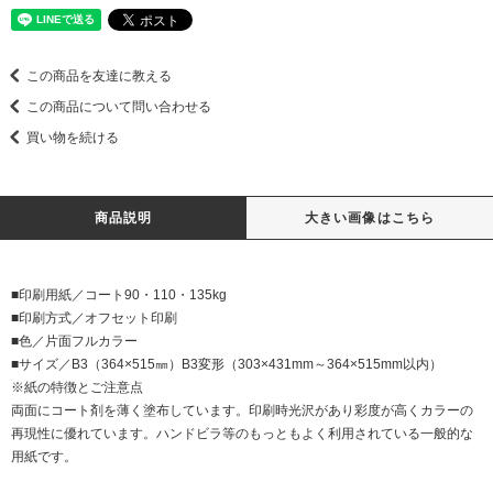
この商品を友達に教える
この商品について問い合わせる
買い物を続ける
商品説明
大きい画像はこちら
■印刷用紙／コート90・110・135kg
■印刷方式／オフセット印刷
■色／片面フルカラー
■サイズ／B3（364×515㎜）B3変形（303×431mm～364×515mm以内）
※紙の特徴とご注意点
両面にコート剤を薄く塗布しています。印刷時光沢があり彩度が高くカラーの
再現性に優れています。ハンドビラ等のもっともよく利用されている一般的な
用紙です。