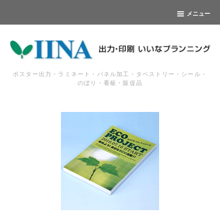
メニュー
ポスター出力・ラミネート・パネル加工・タペストリー・シール・
のぼり・看板・販促品