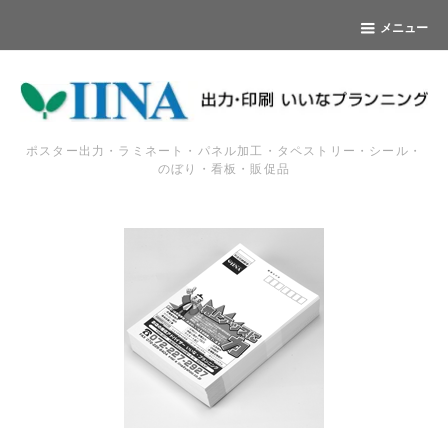
メニュー
ポスター出力・ラミネート・パネル加工・タペストリー・シール・
のぼり・看板・販促品