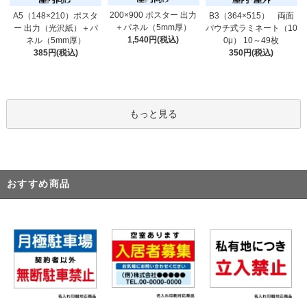
200×900 ポスター 出力
A5（148×210）ポスタ
B3（364×515） 両面
＋パネル（5mm厚）
ー 出力（光沢紙）＋パ
パウチ式ラミネート（10
1,540円(税込)
ネル（5mm厚）
0μ） 10～49枚
385円(税込)
350円(税込)
もっと見る
おすすめ商品