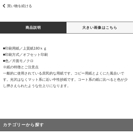
買い物を続ける
商品説明
大きい画像はこちら
■印刷用紙／上質紙180ｋｇ
■印刷方式／オフセット印刷
■色／片面モノクロ
※紙の特徴とご注意点
一般的に使用されている庶民的な用紙です。コピー用紙とよくにた風合いで
す。光沢はなくマット系に近い中性抄紙です。コート系の紙に比べると色が少
し押さえられたような仕上りになります。
カテゴリーから探す