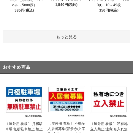
1,540円(税込)
ネル（5mm厚）
0μ） 10～49枚
385円(税込)
350円(税込)
もっと見る
おすすめ商品
〔屋外用 看板〕 不動産
〔屋外用 看板〕 月極駐
〔屋外用 看板〕 私有地
入居者募集(背景赤/文字
車場 無断駐車禁止 禁止
立入禁止 注意 名入れ無