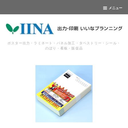
メニュー
ポスター出力・ラミネート・パネル加工・タペストリー・シール・
のぼり・看板・販促品