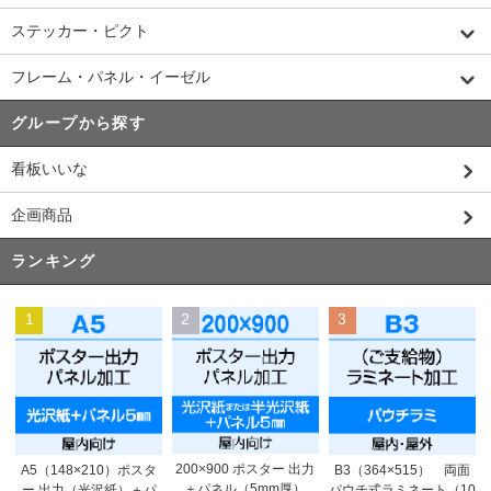
ステッカー・ピクト
フレーム・パネル・イーゼル
グループから探す
看板いいな
企画商品
ランキング
1
2
3
200×900 ポスター 出力
A5（148×210）ポスタ
B3（364×515） 両面
＋パネル（5mm厚）
ー 出力（光沢紙）＋パ
パウチ式ラミネート（10