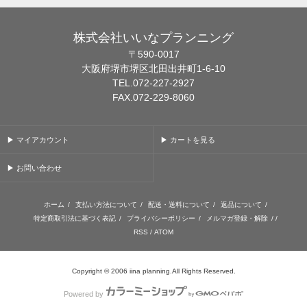
株式会社いいなプランニング
〒590-0017
大阪府堺市堺区北田出井町1-6-10
TEL.072-227-2927
FAX.072-229-8060
▶ マイアカウント
▶ カートを見る
▶ お問い合わせ
ホーム
/
支払い方法について
/
配送・送料について
/
返品について
/
特定商取引法に基づく表記
/
プライバシーポリシー
/
メルマガ登録・解除
/ /
RSS
/
ATOM
Copyright © 2006 iina planning.All Rights Reserved.
Powered by