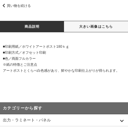
買い物を続ける
商品説明
大きい画像はこちら
■印刷用紙／ホワイトアートポスト180ｋｇ
■印刷方式／オフセット印刷
■色／両面フルカラー
※紙の特徴とご注意点
アートポストとくらべ白色感があり、鮮やかな印刷仕上がりが得られます。
カテゴリーから探す
出力・ラミネート・パネル