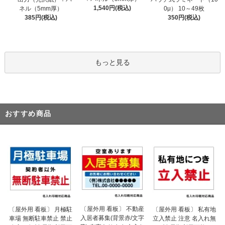
1,540円(税込)
ネル（5mm厚）
0μ） 10～49枚
385円(税込)
350円(税込)
もっと見る
おすすめ商品
〔屋外用 看板〕 不動産
〔屋外用 看板〕 月極駐
〔屋外用 看板〕 私有地
入居者募集(背景赤/文字
車場 無断駐車禁止 禁止
立入禁止 注意 名入れ無