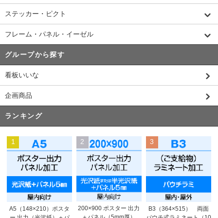
ステッカー・ピクト
フレーム・パネル・イーゼル
グループから探す
看板いいな
企画商品
ランキング
1
2
3
200×900 ポスター 出力
A5（148×210）ポスタ
B3（364×515） 両面
＋パネル（5mm厚）
ー 出力（光沢紙）＋パ
パウチ式ラミネート（10