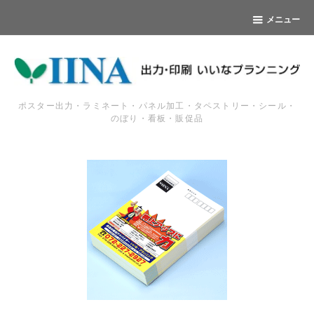
メニュー
ポスター出力・ラミネート・パネル加工・タペストリー・シール・
のぼり・看板・販促品