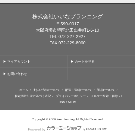
株式会社いいなプランニング
〒590-0017
大阪府堺市堺区北田出井町1-6-10
TEL.072-227-2927
FAX.072-229-8060
▶ マイアカウント
▶ カートを見る
▶ お問い合わせ
ホーム
/
支払い方法について
/
配送・送料について
/
返品について
/
特定商取引法に基づく表記
/
プライバシーポリシー
/
メルマガ登録・解除
/ /
RSS
/
ATOM
Copyright © 2006 iina planning.All Rights Reserved.
Powered by