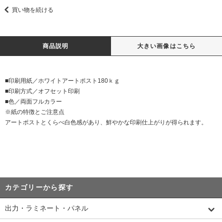
買い物を続ける
商品説明
大きい画像はこちら
■印刷用紙／ホワイトアートポスト180ｋｇ
■印刷方式／オフセット印刷
■色／両面フルカラー
※紙の特徴とご注意点
アートポストとくらべ白色感があり、鮮やかな印刷仕上がりが得られます。
カテゴリーから探す
出力・ラミネート・パネル