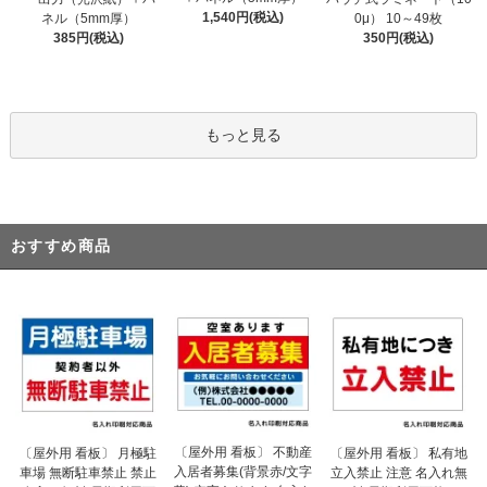
1,540円(税込)
ネル（5mm厚）
0μ） 10～49枚
385円(税込)
350円(税込)
もっと見る
おすすめ商品
〔屋外用 看板〕 不動産
〔屋外用 看板〕 月極駐
〔屋外用 看板〕 私有地
入居者募集(背景赤/文字
車場 無断駐車禁止 禁止
立入禁止 注意 名入れ無