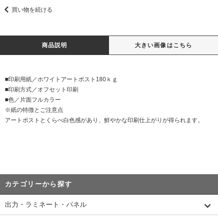
買い物を続ける
商品説明
大きい画像はこちら
■印刷用紙／ホワイトアートポスト180ｋｇ
■印刷方式／オフセット印刷
■色／片面フルカラー
※紙の特徴とご注意点
アートポストとくらべ白色感があり、鮮やかな印刷仕上がりが得られます。
カテゴリーから探す
出力・ラミネート・パネル