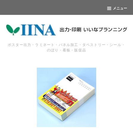
メニュー
ポスター出力・ラミネート・パネル加工・タペストリー・シール・
のぼり・看板・販促品