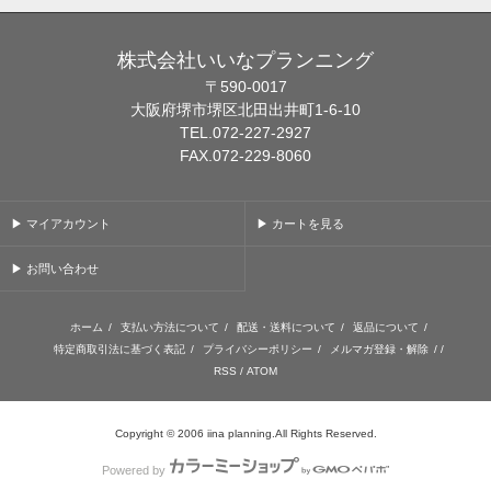
株式会社いいなプランニング
〒590-0017
大阪府堺市堺区北田出井町1-6-10
TEL.072-227-2927
FAX.072-229-8060
▶ マイアカウント
▶ カートを見る
▶ お問い合わせ
ホーム
/
支払い方法について
/
配送・送料について
/
返品について
/
特定商取引法に基づく表記
/
プライバシーポリシー
/
メルマガ登録・解除
/ /
RSS
/
ATOM
Copyright © 2006 iina planning.All Rights Reserved.
Powered by