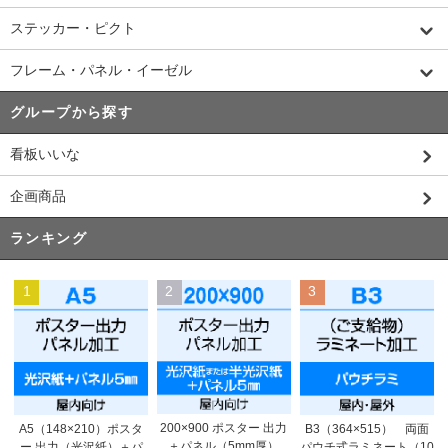
ステッカー・ピクト
フレーム・パネル・イーゼル
グループから探す
看板いいな
企画商品
ランキング
1
2
3
200×900 ポスター 出力
A5（148×210）ポスタ
B3（364×515） 両面
＋パネル（5mm厚）
ー 出力（光沢紙）＋パ
パウチ式ラミネート（10