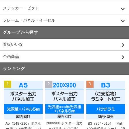
ステッカー・ピクト
フレーム・パネル・イーゼル
グループから探す
看板いいな
企画商品
ランキング
1
2
3
200×900 ポスター 出力
A5（148×210）ポスタ
B3（364×515） 両面
＋パネル（5mm厚）
ー 出力（光沢紙）＋パ
パウチ式ラミネート（10