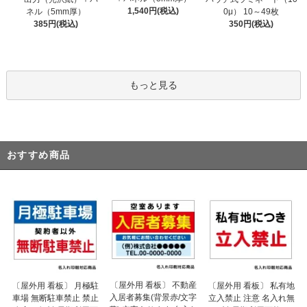
1,540円(税込)
ネル（5mm厚）
0μ） 10～49枚
385円(税込)
350円(税込)
もっと見る
おすすめ商品
〔屋外用 看板〕 不動産
〔屋外用 看板〕 月極駐
〔屋外用 看板〕 私有地
入居者募集(背景赤/文字
車場 無断駐車禁止 禁止
立入禁止 注意 名入れ無