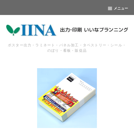
メニュー
ポスター出力・ラミネート・パネル加工・タペストリー・シール・
のぼり・看板・販促品