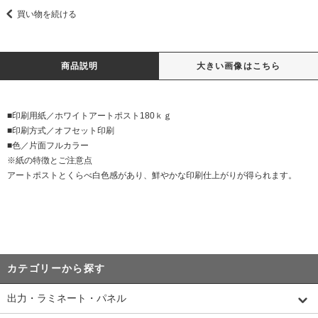
買い物を続ける
商品説明
大きい画像はこちら
■印刷用紙／ホワイトアートポスト180ｋｇ
■印刷方式／オフセット印刷
■色／片面フルカラー
※紙の特徴とご注意点
アートポストとくらべ白色感があり、鮮やかな印刷仕上がりが得られます。
カテゴリーから探す
出力・ラミネート・パネル