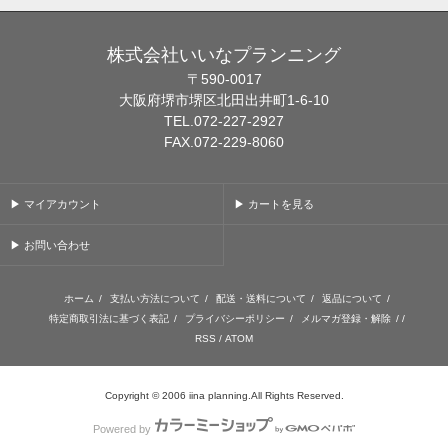
株式会社いいなプランニング
〒590-0017
大阪府堺市堺区北田出井町1-6-10
TEL.072-227-2927
FAX.072-229-8060
▶ マイアカウント
▶ カートを見る
▶ お問い合わせ
ホーム
/
支払い方法について
/
配送・送料について
/
返品について
/
特定商取引法に基づく表記
/
プライバシーポリシー
/
メルマガ登録・解除
/ /
RSS
/
ATOM
Copyright © 2006 iina planning.All Rights Reserved.
Powered by