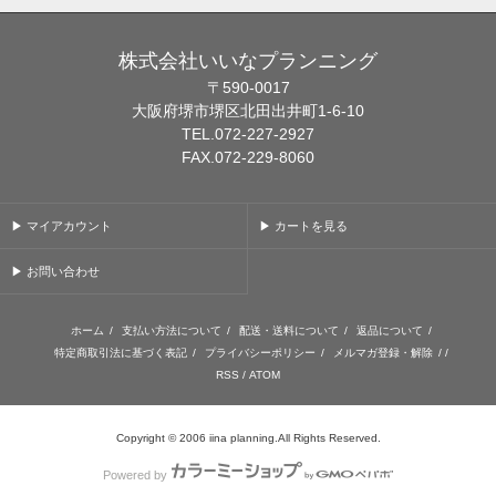
株式会社いいなプランニング
〒590-0017
大阪府堺市堺区北田出井町1-6-10
TEL.072-227-2927
FAX.072-229-8060
▶ マイアカウント
▶ カートを見る
▶ お問い合わせ
ホーム
/
支払い方法について
/
配送・送料について
/
返品について
/
特定商取引法に基づく表記
/
プライバシーポリシー
/
メルマガ登録・解除
/ /
RSS
/
ATOM
Copyright © 2006 iina planning.All Rights Reserved.
Powered by