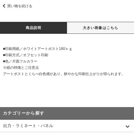
買い物を続ける
商品説明
大きい画像はこちら
■印刷用紙／ホワイトアートポスト180ｋｇ
■印刷方式／オフセット印刷
■色／片面フルカラー
※紙の特徴とご注意点
アートポストとくらべ白色感があり、鮮やかな印刷仕上がりが得られます。
カテゴリーから探す
出力・ラミネート・パネル