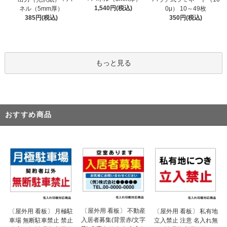
1,540円(税込)
ネル（5mm厚）
0μ） 10～49枚
385円(税込)
350円(税込)
もっと見る
おすすめ商品
〔屋外用 看板〕 不動産
〔屋外用 看板〕 月極駐
〔屋外用 看板〕 私有地
入居者募集(背景赤/文字
車場 無断駐車禁止 禁止
立入禁止 注意 名入れ無