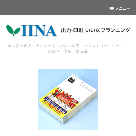
メニュー
ポスター出力・ラミネート・パネル加工・タペストリー・シール・
のぼり・看板・販促品