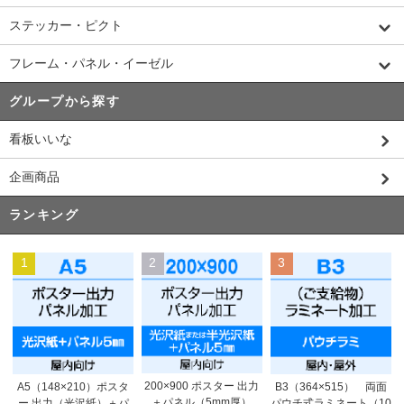
ステッカー・ピクト
フレーム・パネル・イーゼル
グループから探す
看板いいな
企画商品
ランキング
1
2
3
200×900 ポスター 出力
A5（148×210）ポスタ
B3（364×515） 両面
＋パネル（5mm厚）
ー 出力（光沢紙）＋パ
パウチ式ラミネート（10