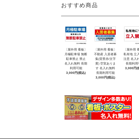
おすすめ商品
〔屋外用 看板〕
〔屋外用 看板〕
〔屋外用 
月極駐車場 無断
不動産 入居者募
私有地 立
駐車禁止 禁止
集(背景赤/文字
注意 名入
名入れ無料 長期
黄) 空室ありま
長期利用
利用可能
す 名入れ無料
3,000円(
3,000円(税込)
長期利用可能
3,000円(税込)