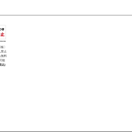
看板〕
入禁止
れ無料
可能
税込)