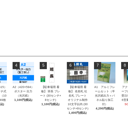
4
5
6
7
8
515）
A2（420×594）
【駐車場用 看
【駐車場用 看
A1 アルミフレ
アク
チ式
ポスター 出力
板】 班長 プレ
板】 名前札 社
ームセット（半
ーフ
（10
（光沢紙）
ート (30センチ×
名札 プレート
光沢紙出力＋パ
受注
～49枚
1,100円(税込)
8センチ)
オリジナル制作
ネル貼り加工
6営
込)
1,100円(税込)
10文字以内 (30
付）
S
センチ×8センチ)
4,290円(税込)
1,400円(税込)