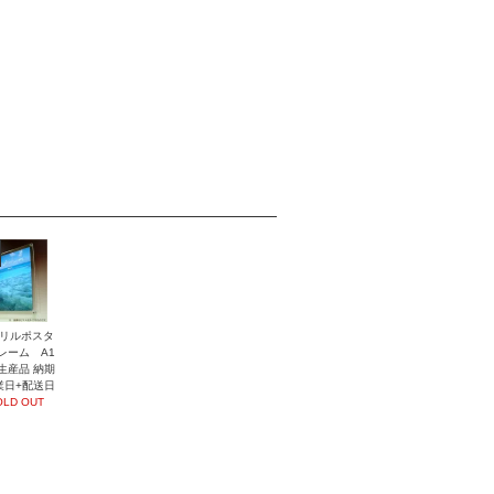
リルポスタ
レーム A1
生産品 納期
業日+配送日
OLD OUT