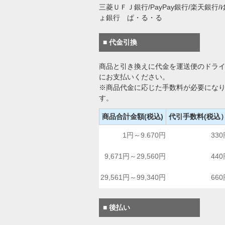
三菱ＵＦＪ銀行/PayPay銀行/楽天銀行/
ょ銀行 ぱ・る・る
■ 代金引換
商品と引き換えに代金を運送便のドラ
にお支払いください。
※商品代金に応じた手数料が必要にな
す。
商品合計金額(税込)
代引手数料(税込
1円～9.670円
33
9,671円～29,560円
44
29,561円～99,340円
66
■ 後払い