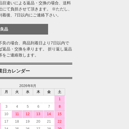
品目違いによる返品・交換の場合、送料
社にて負担させて頂きます。 ※ただし、
到着後、7日以内にご連絡下さい。
不良品
不良の場合、商品到着日より7日以内で
ば返品・交換を承ります。 折り返し返品
等をご連絡致します。
業日カレンダー
2026年8月
月
火
水
木
金
土
1
3
4
5
6
7
8
10
11
12
13
14
15
17
18
19
20
21
22