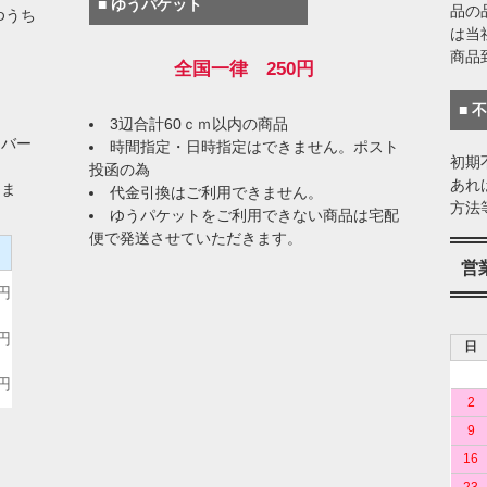
■ ゆうパケット
品の
ゆうち
は当
商品
全国一律 250円
■ 
3辺合計60ｃｍ以内の商品
イバー
時間指定・日時指定はできません。ポスト
初期
投函の為
あれ
りま
代金引換はご利用できません。
方法
ゆうパケットをご利用できない商品は宅配
便で発送させていただきます。
）
営
0円
0円
日
0円
2
9
16