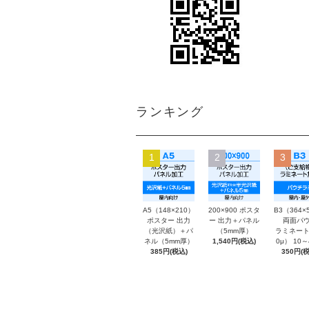
ランキング
1
2
3
A5（148×210）
200×900 ポスタ
B3（364×
ポスター 出力
ー 出力＋パネル
両面パウ
（光沢紙）＋パ
（5mm厚）
ラミネート
ネル（5mm厚）
1,540円(税込)
0μ） 10
385円(税込)
350円(税