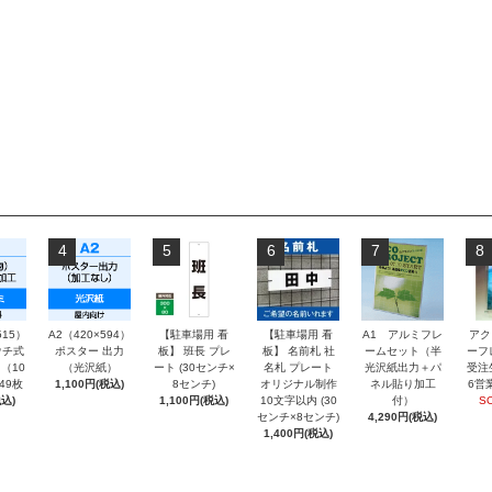
4
5
6
7
8
515）
A2（420×594）
【駐車場用 看
【駐車場用 看
A1 アルミフレ
アク
チ式
ポスター 出力
板】 班長 プレ
板】 名前札 社
ームセット（半
ーフ
（10
（光沢紙）
ート (30センチ×
名札 プレート
光沢紙出力＋パ
受注
～49枚
1,100円(税込)
8センチ)
オリジナル制作
ネル貼り加工
6営
込)
1,100円(税込)
10文字以内 (30
付）
S
センチ×8センチ)
4,290円(税込)
1,400円(税込)