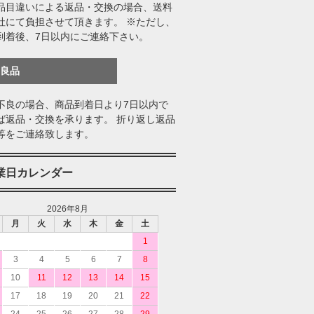
品目違いによる返品・交換の場合、送料
社にて負担させて頂きます。 ※ただし、
到着後、7日以内にご連絡下さい。
不良品
不良の場合、商品到着日より7日以内で
ば返品・交換を承ります。 折り返し返品
等をご連絡致します。
業日カレンダー
2026年8月
月
火
水
木
金
土
1
3
4
5
6
7
8
10
11
12
13
14
15
17
18
19
20
21
22