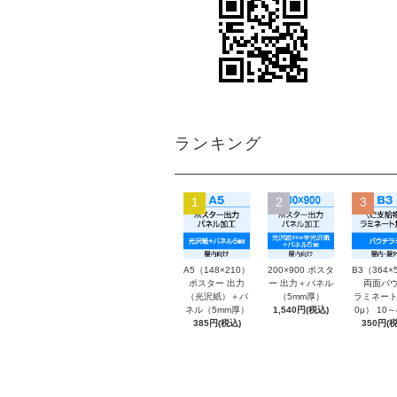
ランキング
1
2
3
A5（148×210）
200×900 ポスタ
B3（364×
ポスター 出力
ー 出力＋パネル
両面パウ
（光沢紙）＋パ
（5mm厚）
ラミネート
ネル（5mm厚）
1,540円(税込)
0μ） 10
385円(税込)
350円(税