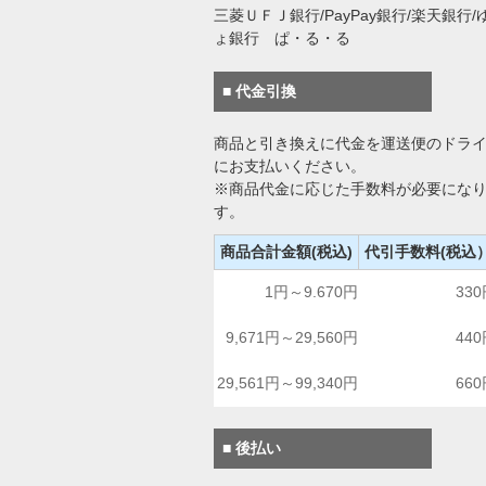
三菱ＵＦＪ銀行/PayPay銀行/楽天銀行/
ょ銀行 ぱ・る・る
■ 代金引換
商品と引き換えに代金を運送便のドラ
にお支払いください。
※商品代金に応じた手数料が必要にな
す。
商品合計金額(税込)
代引手数料(税込
1円～9.670円
33
9,671円～29,560円
44
29,561円～99,340円
66
■ 後払い