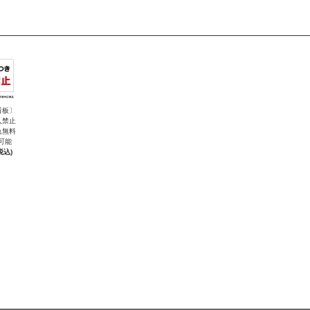
看板〕
入禁止
れ無料
可能
税込)