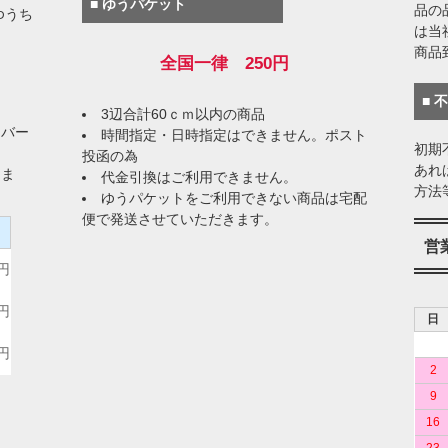
■ ゆうパケット
品の
ゆうち
は当
商品
全国一律 250円
■ 
3辺合計60ｃｍ以内の商品
イバー
時間指定・日時指定はできません。ポスト
初期
投函の為
あれ
りま
代金引換はご利用できません。
方法
ゆうパケットをご利用できない商品は宅配
便で発送させていただきます。
）
営
0円
0円
日
0円
2
9
16