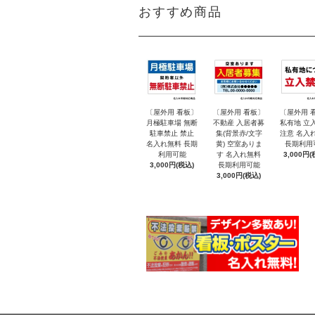
おすすめ商品
〔屋外用 看板〕
〔屋外用 看板〕
〔屋外用 
月極駐車場 無断
不動産 入居者募
私有地 立
駐車禁止 禁止
集(背景赤/文字
注意 名入
名入れ無料 長期
黄) 空室ありま
長期利用
利用可能
す 名入れ無料
3,000円(
3,000円(税込)
長期利用可能
3,000円(税込)