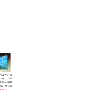
リルポスタ
レーム A1
生産品 納期
業日+配送日
OLD OUT