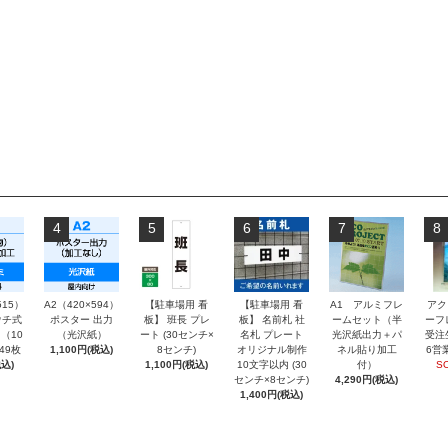
4
5
6
7
8
515）
A2（420×594）
【駐車場用 看
【駐車場用 看
A1 アルミフレ
アク
チ式
ポスター 出力
板】 班長 プレ
板】 名前札 社
ームセット（半
ーフ
（10
（光沢紙）
ート (30センチ×
名札 プレート
光沢紙出力＋パ
受注
～49枚
1,100円(税込)
8センチ)
オリジナル制作
ネル貼り加工
6営
込)
1,100円(税込)
10文字以内 (30
付）
S
センチ×8センチ)
4,290円(税込)
1,400円(税込)