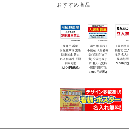
おすすめ商品
〔屋外用 看板〕
〔屋外用 看板〕
〔屋外用 
月極駐車場 無断
不動産 入居者募
私有地 立
駐車禁止 禁止
集(背景赤/文字
注意 名入
名入れ無料 長期
黄) 空室ありま
長期利用
利用可能
す 名入れ無料
3,000円(
3,000円(税込)
長期利用可能
3,000円(税込)