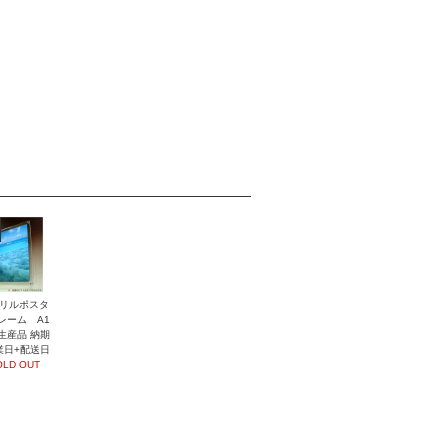
リルポスタ
レーム A1
生産品 納期
業日+配送日
OLD OUT