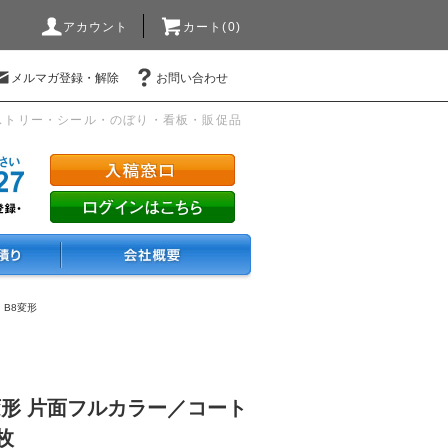
アカウント
カート(0)
メルマガ登録・解除
お問い合わせ
ストリー・シール・のぼり・看板・販促品
・B8変形
変形 片面フルカラー／コート
0枚