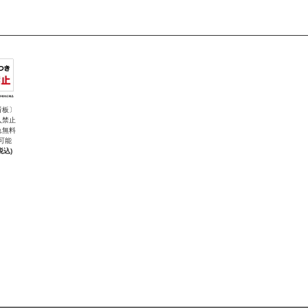
看板〕
入禁止
れ無料
可能
税込)