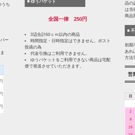
■ ゆうパケット
品の
ゆうち
は当
商品
全国一律 250円
■ 
3辺合計60ｃｍ以内の商品
イバー
時間指定・日時指定はできません。ポスト
初期
投函の為
あれ
りま
代金引換はご利用できません。
方法
ゆうパケットをご利用できない商品は宅配
便で発送させていただきます。
）
営
0円
0円
日
0円
2
9
16