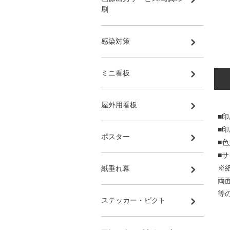
刷
感染対策
ミニ看板
屋外用看板
■印
■
ポスター
■
■サ
※
紙垂れ幕
両
等
ステッカー・ピクト