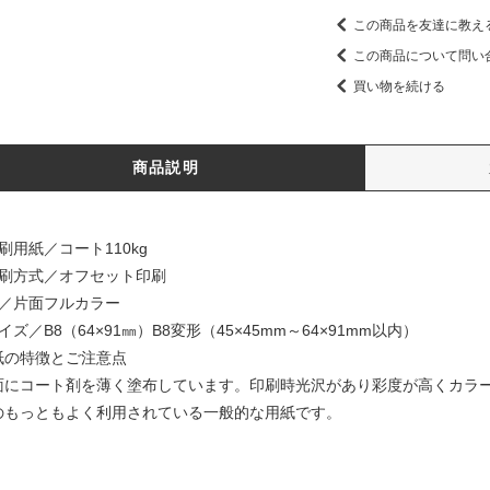
この商品を友達に教え
この商品について問い
買い物を続ける
商品説明
刷用紙／コート110kg
印刷方式／オフセット印刷
色／片面フルカラー
イズ／B8（64×91㎜）B8変形（45×45mm～64×91mm以内）
紙の特徴とご注意点
面にコート剤を薄く塗布しています。印刷時光沢があり彩度が高くカラ
のもっともよく利用されている一般的な用紙です。