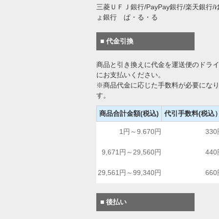
三菱ＵＦＪ銀行/PayPay銀行/楽天銀行/
ょ銀行 ぱ・る・る
■ 代金引換
商品と引き換えに代金を運送便のドラ
にお支払いください。
※商品代金に応じた手数料が必要にな
す。
商品合計金額(税込)
代引手数料(税込
1円～9.670円
33
9,671円～29,560円
44
29,561円～99,340円
66
■ 後払い