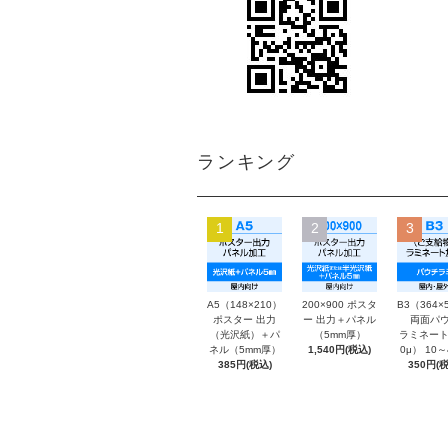
ランキング
1
2
3
A5（148×210）
200×900 ポスタ
B3（364×
ポスター 出力
ー 出力＋パネル
両面パウ
（光沢紙）＋パ
（5mm厚）
ラミネート
ネル（5mm厚）
1,540円(税込)
0μ） 10
385円(税込)
350円(税