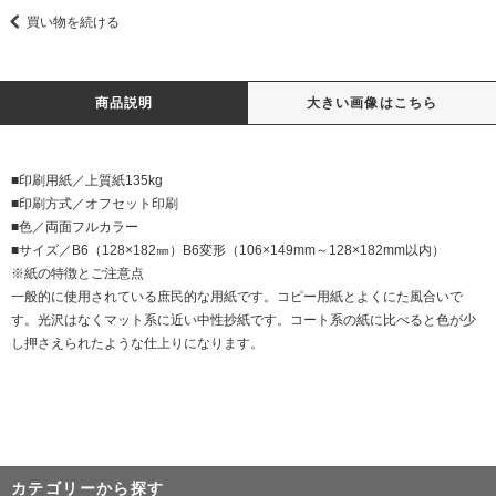
買い物を続ける
商品説明
大きい画像はこちら
■印刷用紙／上質紙135kg
■印刷方式／オフセット印刷
■色／両面フルカラー
■サイズ／B6（128×182㎜）B6変形（106×149mm～128×182mm以内）
※紙の特徴とご注意点
一般的に使用されている庶民的な用紙です。コピー用紙とよくにた風合いで
す。光沢はなくマット系に近い中性抄紙です。コート系の紙に比べると色が少
し押さえられたような仕上りになります。
カテゴリーから探す