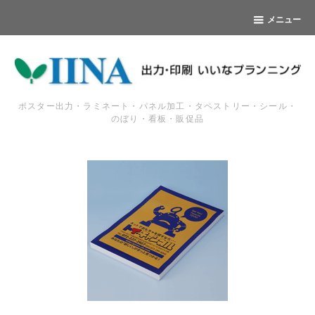
メニュー
ポスター出力・ラミネート・パネル加工・タペストリー・シール・
のぼり・看板・販促品