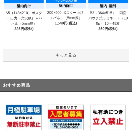
200×900 ポスター 出力
A5（148×210）ポスタ
B3（364×515） 両面
＋パネル（5mm厚）
ー 出力（光沢紙）＋パ
パウチ式ラミネート（10
1,540円(税込)
ネル（5mm厚）
0μ） 10～49枚
385円(税込)
350円(税込)
もっと見る
おすすめ商品