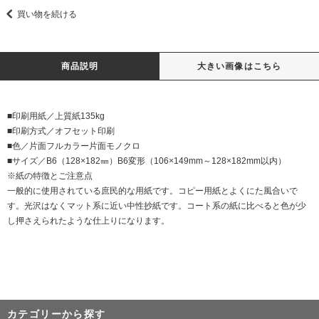
買い物を続ける
商品説明
大きい画像はこちら
■印刷用紙／上質紙135kg
■印刷方式／オフセット印刷
■色／片面フルカラー片面モノクロ
■サイズ／B6（128×182㎜）B6変形（106×149mm～128×182mm以内）
※紙の特徴とご注意点
一般的に使用されている庶民的な用紙です。コピー用紙とよくにた風合いで
す。光沢はなくマット系に近い中性抄紙です。コート系の紙に比べると色が少
し押さえられたような仕上りになります。
カテゴリーから探す