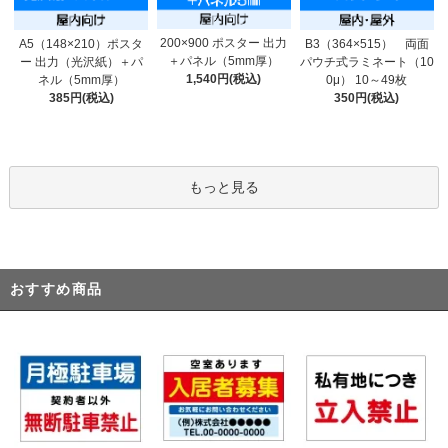
200×900 ポスター 出力
A5（148×210）ポスタ
B3（364×515） 両面
＋パネル（5mm厚）
ー 出力（光沢紙）＋パ
パウチ式ラミネート（10
1,540円(税込)
ネル（5mm厚）
0μ） 10～49枚
385円(税込)
350円(税込)
もっと見る
おすすめ商品