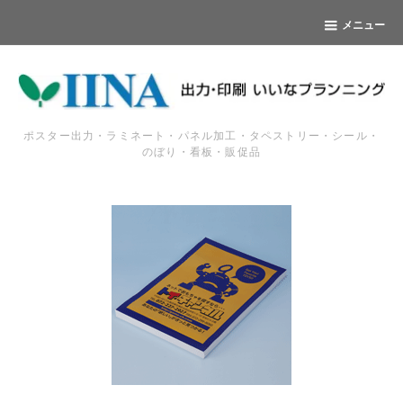
メニュー
ポスター出力・ラミネート・パネル加工・タペストリー・シール・
のぼり・看板・販促品