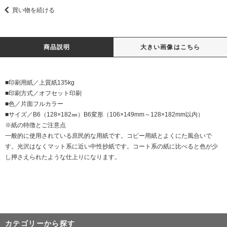
買い物を続ける
商品説明
大きい画像はこちら
■印刷用紙／上質紙135kg
■印刷方式／オフセット印刷
■色／片面フルカラー
■サイズ／B6（128×182㎜）B6変形（106×149mm～128×182mm以内）
※紙の特徴とご注意点
一般的に使用されている庶民的な用紙です。コピー用紙とよくにた風合いで
す。光沢はなくマット系に近い中性抄紙です。コート系の紙に比べると色が少
し押さえられたような仕上りになります。
カテゴリーから探す