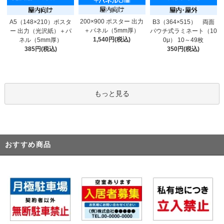
200×900 ポスター 出力
A5（148×210）ポスタ
B3（364×515） 両面
＋パネル（5mm厚）
ー 出力（光沢紙）＋パ
パウチ式ラミネート（10
1,540円(税込)
ネル（5mm厚）
0μ） 10～49枚
385円(税込)
350円(税込)
もっと見る
おすすめ商品