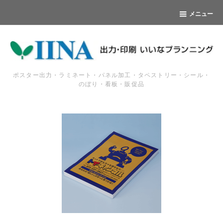
メニュー
ポスター出力・ラミネート・パネル加工・タペストリー・シール・
のぼり・看板・販促品