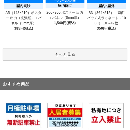
200×900 ポスター 出力
A5（148×210）ポスタ
B3（364×515） 両面
＋パネル（5mm厚）
ー 出力（光沢紙）＋パ
パウチ式ラミネート（10
1,540円(税込)
ネル（5mm厚）
0μ） 10～49枚
385円(税込)
350円(税込)
もっと見る
おすすめ商品