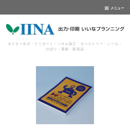
メニュー
ポスター出力・ラミネート・パネル加工・タペストリー・シール・
のぼり・看板・販促品