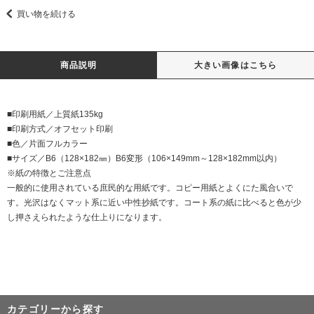
買い物を続ける
商品説明
大きい画像はこちら
■印刷用紙／上質紙135kg
■印刷方式／オフセット印刷
■色／片面フルカラー
■サイズ／B6（128×182㎜）B6変形（106×149mm～128×182mm以内）
※紙の特徴とご注意点
一般的に使用されている庶民的な用紙です。コピー用紙とよくにた風合いで
す。光沢はなくマット系に近い中性抄紙です。コート系の紙に比べると色が少
し押さえられたような仕上りになります。
カテゴリーから探す