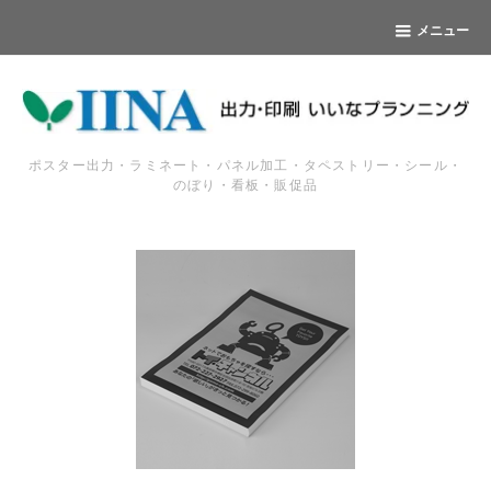
メニュー
ポスター出力・ラミネート・パネル加工・タペストリー・シール・
のぼり・看板・販促品