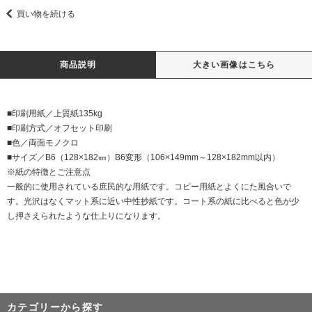
買い物を続ける
商品説明
大きい画像はこちら
■印刷用紙／上質紙135kg
■印刷方式／オフセット印刷
■色／両面モノクロ
■サイズ／B6（128×182㎜）B6変形（106×149mm～128×182mm以内）
※紙の特徴とご注意点
一般的に使用されている庶民的な用紙です。コピー用紙とよくにた風合いで
す。光沢はなくマット系に近い中性抄紙です。コート系の紙に比べると色が少
し押さえられたような仕上りになります。
カテゴリーから探す