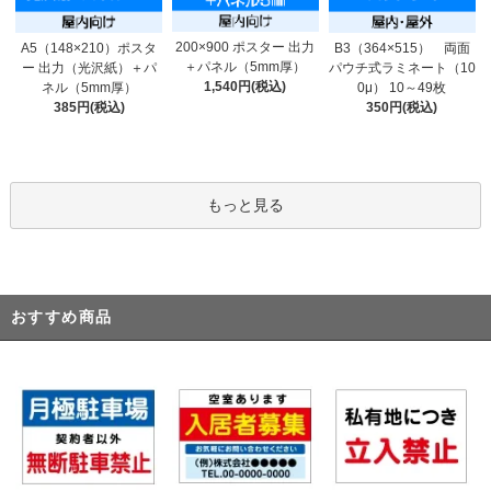
200×900 ポスター 出力
A5（148×210）ポスタ
B3（364×515） 両面
＋パネル（5mm厚）
ー 出力（光沢紙）＋パ
パウチ式ラミネート（10
1,540円(税込)
ネル（5mm厚）
0μ） 10～49枚
385円(税込)
350円(税込)
もっと見る
おすすめ商品