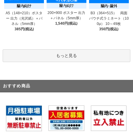
200×900 ポスター 出力
A5（148×210）ポスタ
B3（364×515） 両面
＋パネル（5mm厚）
ー 出力（光沢紙）＋パ
パウチ式ラミネート（10
1,540円(税込)
ネル（5mm厚）
0μ） 10～49枚
385円(税込)
350円(税込)
もっと見る
おすすめ商品