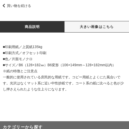
買い物を続ける
商品説明
大きい画像はこちら
■印刷用紙／上質紙135kg
■印刷方式／オフセット印刷
■色／片面モノクロ
■サイズ／B6（128×182㎜）B6変形（106×149mm～128×182mm以内）
※紙の特徴とご注意点
一般的に使用されている庶民的な用紙です。コピー用紙とよくにた風合いで
す。光沢はなくマット系に近い中性抄紙です。コート系の紙に比べると色が少
し押さえられたような仕上りになります。
カテゴリーから探す