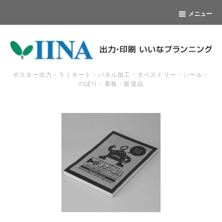
メニュー
ポスター出力・ラミネート・パネル加工・タペストリー・シール・
のぼり・看板・販促品