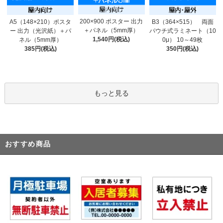
200×900 ポスター 出力
A5（148×210）ポスタ
B3（364×515） 両面
＋パネル（5mm厚）
ー 出力（光沢紙）＋パ
パウチ式ラミネート（10
1,540円(税込)
ネル（5mm厚）
0μ） 10～49枚
385円(税込)
350円(税込)
もっと見る
おすすめ商品