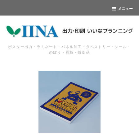
メニュー
ポスター出力・ラミネート・パネル加工・タペストリー・シール・
のぼり・看板・販促品