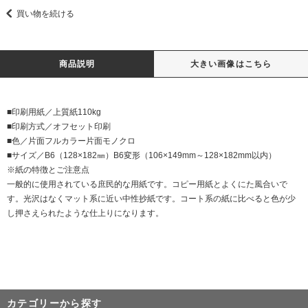
買い物を続ける
商品説明
大きい画像はこちら
■印刷用紙／上質紙110kg
■印刷方式／オフセット印刷
■色／片面フルカラー片面モノクロ
■サイズ／B6（128×182㎜）B6変形（106×149mm～128×182mm以内）
※紙の特徴とご注意点
一般的に使用されている庶民的な用紙です。コピー用紙とよくにた風合いで
す。光沢はなくマット系に近い中性抄紙です。コート系の紙に比べると色が少
し押さえられたような仕上りになります。
カテゴリーから探す