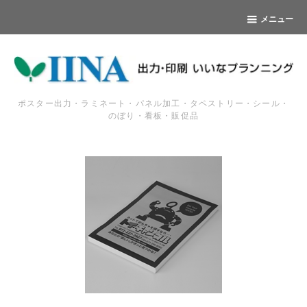
メニュー
ポスター出力・ラミネート・パネル加工・タペストリー・シール・
のぼり・看板・販促品