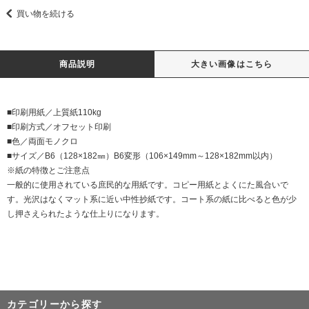
買い物を続ける
商品説明
大きい画像はこちら
■印刷用紙／上質紙110kg
■印刷方式／オフセット印刷
■色／両面モノクロ
■サイズ／B6（128×182㎜）B6変形（106×149mm～128×182mm以内）
※紙の特徴とご注意点
一般的に使用されている庶民的な用紙です。コピー用紙とよくにた風合いで
す。光沢はなくマット系に近い中性抄紙です。コート系の紙に比べると色が少
し押さえられたような仕上りになります。
カテゴリーから探す