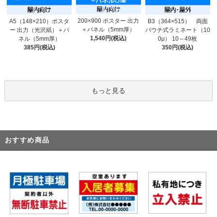
200×900 ポスター 出力
A5（148×210）ポスタ
B3（364×515） 両面
＋パネル（5mm厚）
ー 出力（光沢紙）＋パ
パウチ式ラミネート（10
1,540円(税込)
ネル（5mm厚）
0μ） 10～49枚
385円(税込)
350円(税込)
もっと見る
おすすめ商品