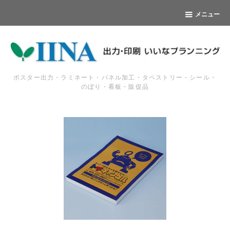
メニュー
ポスター出力・ラミネート・パネル加工・タペストリー・シール・
のぼり・看板・販促品