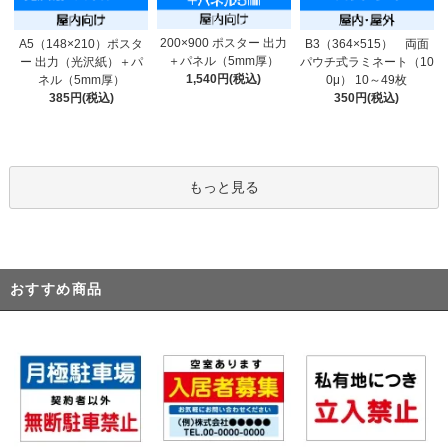
200×900 ポスター 出力
A5（148×210）ポスタ
B3（364×515） 両面
＋パネル（5mm厚）
ー 出力（光沢紙）＋パ
パウチ式ラミネート（10
1,540円(税込)
ネル（5mm厚）
0μ） 10～49枚
385円(税込)
350円(税込)
もっと見る
おすすめ商品