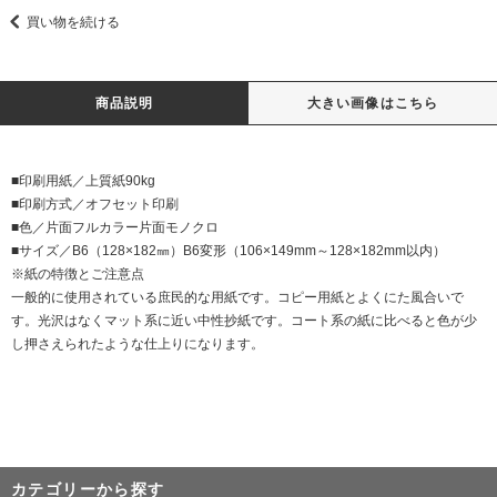
買い物を続ける
商品説明
大きい画像はこちら
■印刷用紙／上質紙90kg
■印刷方式／オフセット印刷
■色／片面フルカラー片面モノクロ
■サイズ／B6（128×182㎜）B6変形（106×149mm～128×182mm以内）
※紙の特徴とご注意点
一般的に使用されている庶民的な用紙です。コピー用紙とよくにた風合いで
す。光沢はなくマット系に近い中性抄紙です。コート系の紙に比べると色が少
し押さえられたような仕上りになります。
カテゴリーから探す