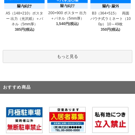
200×900 ポスター 出力
A5（148×210）ポスタ
B3（364×515） 両面
＋パネル（5mm厚）
ー 出力（光沢紙）＋パ
パウチ式ラミネート（10
1,540円(税込)
ネル（5mm厚）
0μ） 10～49枚
385円(税込)
350円(税込)
もっと見る
おすすめ商品