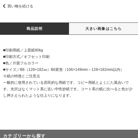
買い物を続ける
商品説明
大きい画像はこちら
■印刷用紙／上質紙90kg
■印刷方式／オフセット印刷
■色／片面フルカラー
■サイズ／B6（128×182㎜）B6変形（106×149mm～128×182mm以内）
※紙の特徴とご注意点
一般的に使用されている庶民的な用紙です。コピー用紙とよくにた風合いで
す。光沢はなくマット系に近い中性抄紙です。コート系の紙に比べると色が少
し押さえられたような仕上りになります。
カテゴリーから探す