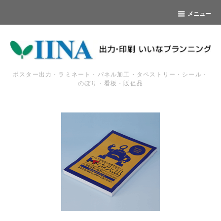
メニュー
ポスター出力・ラミネート・パネル加工・タペストリー・シール・
のぼり・看板・販促品