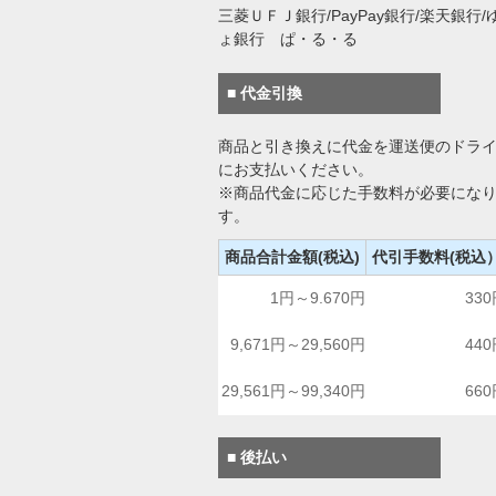
三菱ＵＦＪ銀行/PayPay銀行/楽天銀行/
ょ銀行 ぱ・る・る
■ 代金引換
商品と引き換えに代金を運送便のドラ
にお支払いください。
※商品代金に応じた手数料が必要にな
す。
商品合計金額(税込)
代引手数料(税込
1円～9.670円
33
9,671円～29,560円
44
29,561円～99,340円
66
■ 後払い