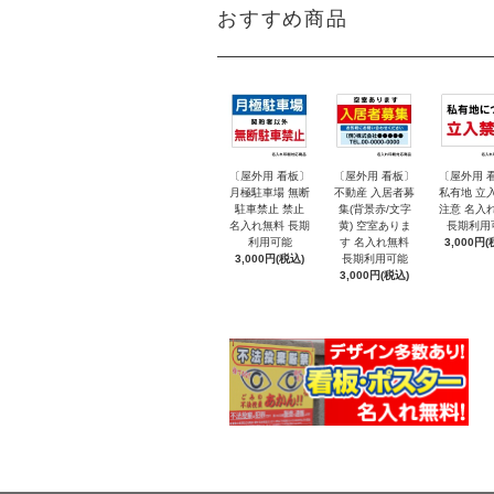
おすすめ商品
〔屋外用 看板〕
〔屋外用 看板〕
〔屋外用 
月極駐車場 無断
不動産 入居者募
私有地 立
駐車禁止 禁止
集(背景赤/文字
注意 名入
名入れ無料 長期
黄) 空室ありま
長期利用
利用可能
す 名入れ無料
3,000円(
3,000円(税込)
長期利用可能
3,000円(税込)