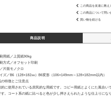
この商品を友達に教え
この商品について問い
買い物を続ける
商品説明
刷用紙／上質紙90kg
印刷方式／オフセット印刷
色／片面モノクロ
イズ／B6（128×182㎜）B6変形（106×149mm～128×182mm以内）
紙の特徴とご注意点
般的に使用されている庶民的な用紙です。コピー用紙とよくにた風合い
です。コート系の紙に比べると色が少し押さえられたような仕上りにな