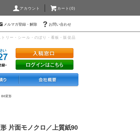
アカウント
カート(0)
メルマガ登録・解除
お問い合わせ
ストリー・シール・のぼり・看板・販促品
・B6変形
変形 片面モノクロ／上質紙90