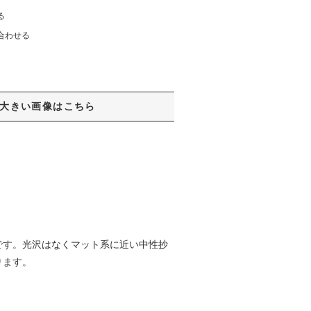
る
合わせる
大きい画像はこちら
です。光沢はなくマット系に近い中性抄
ります。