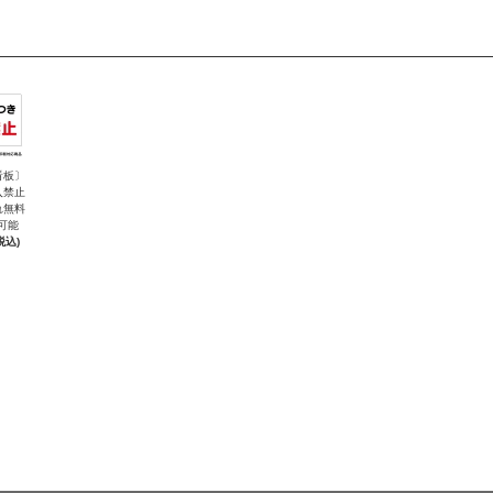
看板〕
入禁止
れ無料
可能
税込)