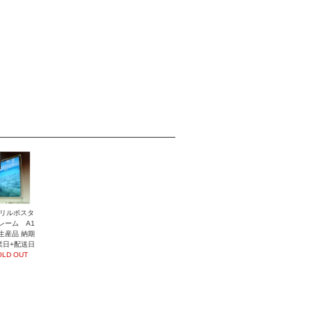
リルポスタ
レーム A1
生産品 納期
業日+配送日
OLD OUT