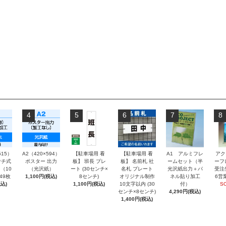
4
5
6
7
8
515）
A2（420×594）
【駐車場用 看
【駐車場用 看
A1 アルミフレ
アク
チ式
ポスター 出力
板】 班長 プレ
板】 名前札 社
ームセット（半
ーフ
（10
（光沢紙）
ート (30センチ×
名札 プレート
光沢紙出力＋パ
受注
～49枚
1,100円(税込)
8センチ)
オリジナル制作
ネル貼り加工
6営
込)
1,100円(税込)
10文字以内 (30
付）
S
センチ×8センチ)
4,290円(税込)
1,400円(税込)