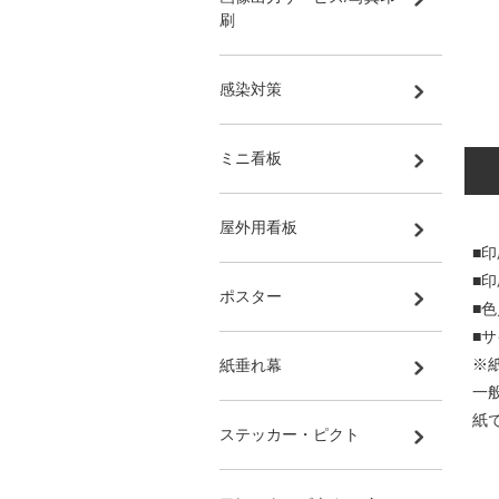
刷
感染対策
ミニ看板
屋外用看板
■印
■
ポスター
■
■サ
※
紙垂れ幕
一
紙
ステッカー・ピクト