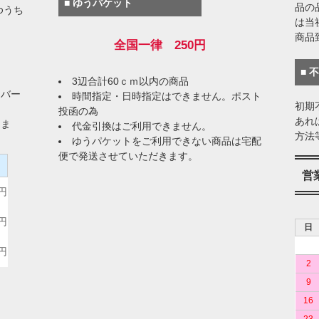
■ ゆうパケット
品の
ゆうち
は当
商品
全国一律 250円
■ 
3辺合計60ｃｍ以内の商品
イバー
時間指定・日時指定はできません。ポスト
初期
投函の為
あれ
りま
代金引換はご利用できません。
方法
ゆうパケットをご利用できない商品は宅配
便で発送させていただきます。
）
営
0円
0円
日
0円
2
9
16