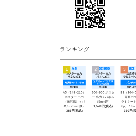
ランキング
1
2
3
A5（148×210）
200×900 ポスタ
B3（364×
ポスター 出力
ー 出力＋パネル
両面パウ
（光沢紙）＋パ
（5mm厚）
ラミネート
ネル（5mm厚）
1,540円(税込)
0μ） 10
385円(税込)
350円(税