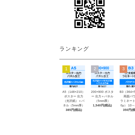
ランキング
1
2
3
A5（148×210）
200×900 ポスタ
B3（364×
ポスター 出力
ー 出力＋パネル
両面パウ
（光沢紙）＋パ
（5mm厚）
ラミネート
ネル（5mm厚）
1,540円(税込)
0μ） 10
385円(税込)
350円(税