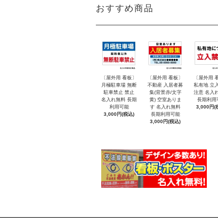
おすすめ商品
〔屋外用 看板〕
〔屋外用 看板〕
〔屋外用 
月極駐車場 無断
不動産 入居者募
私有地 立
駐車禁止 禁止
集(背景赤/文字
注意 名入
名入れ無料 長期
黄) 空室ありま
長期利用
利用可能
す 名入れ無料
3,000円(
3,000円(税込)
長期利用可能
3,000円(税込)