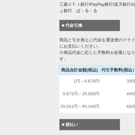
三菱ＵＦＪ銀行/PayPay銀行/楽天銀行/
ょ銀行 ぱ・る・る
■ 代金引換
商品と引き換えに代金を運送便のドラ
にお支払いください。
※商品代金に応じた手数料が必要にな
す。
商品合計金額(税込)
代引手数料(税込
1円～9.670円
33
9,671円～29,560円
44
29,561円～99,340円
66
■ 後払い