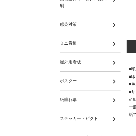
刷
感染対策
ミニ看板
屋外用看板
■印
■
ポスター
■
■サ
※
紙垂れ幕
一
紙
ステッカー・ピクト