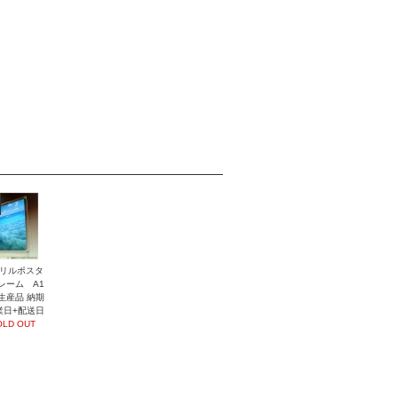
リルポスタ
レーム A1
生産品 納期
業日+配送日
OLD OUT