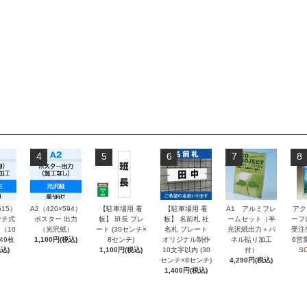
4
5
6
7
8
515）
A2（420×594）
【駐車場用 看
【駐車場用 看
A1 アルミフレ
アク
チ式
ポスター 出力
板】 班長 プレ
板】 名前札 社
ームセット（半
ーフ
（10
（光沢紙）
ート (30センチ×
名札 プレート
光沢紙出力＋パ
受注
～49枚
1,100円(税込)
8センチ)
オリジナル制作
ネル貼り加工
6営
込)
1,100円(税込)
10文字以内 (30
付）
S
センチ×8センチ)
4,290円(税込)
1,400円(税込)