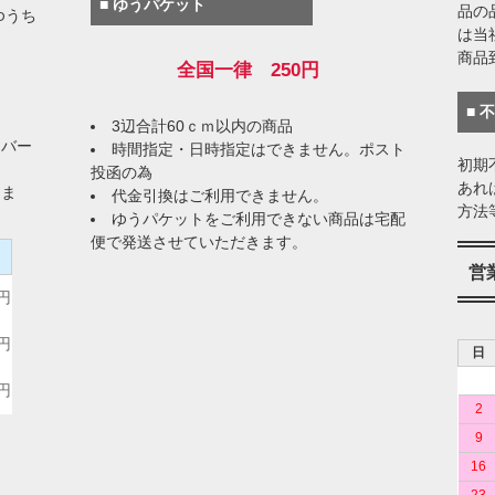
■ ゆうパケット
品の
ゆうち
は当
商品
全国一律 250円
■ 
3辺合計60ｃｍ以内の商品
イバー
時間指定・日時指定はできません。ポスト
初期
投函の為
あれ
りま
代金引換はご利用できません。
方法
ゆうパケットをご利用できない商品は宅配
便で発送させていただきます。
）
営
0円
0円
日
0円
2
9
16