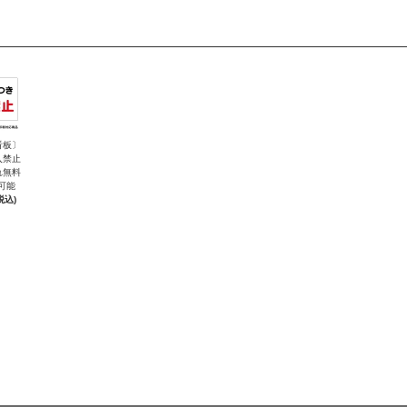
看板〕
入禁止
れ無料
可能
税込)