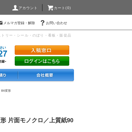
アカウント
カート(0)
メルマガ登録・解除
お問い合わせ
ストリー・シール・のぼり・看板・販促品
・B6変形
変形 片面モノクロ／上質紙90