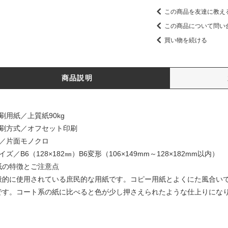
この商品を友達に教え
この商品について問い
買い物を続ける
商品説明
刷用紙／上質紙90kg
印刷方式／オフセット印刷
色／片面モノクロ
イズ／B6（128×182㎜）B6変形（106×149mm～128×182mm以内）
紙の特徴とご注意点
般的に使用されている庶民的な用紙です。コピー用紙とよくにた風合い
です。コート系の紙に比べると色が少し押さえられたような仕上りにな