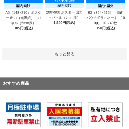
200×900 ポスター 出力
A5（148×210）ポスタ
B3（364×515） 両面
＋パネル（5mm厚）
ー 出力（光沢紙）＋パ
パウチ式ラミネート（10
1,540円(税込)
ネル（5mm厚）
0μ） 10～49枚
385円(税込)
350円(税込)
もっと見る
おすすめ商品