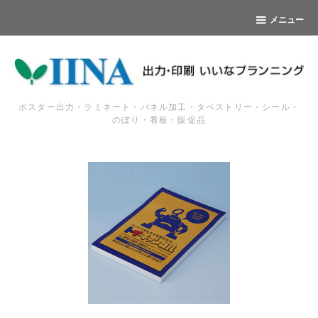
メニュー
ポスター出力・ラミネート・パネル加工・タペストリー・シール・
のぼり・看板・販促品