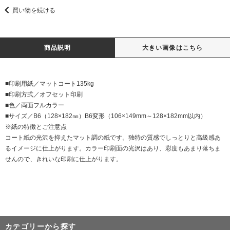
買い物を続ける
商品説明
大きい画像はこちら
■印刷用紙／マットコート135kg
■印刷方式／オフセット印刷
■色／両面フルカラー
■サイズ／B6（128×182㎜）B6変形（106×149mm～128×182mm以内）
※紙の特徴とご注意点
コート紙の光沢を抑えたマット調の紙です。独特の質感でしっとりと高級感あ
るイメージに仕上がります。カラー印刷面の光沢はあり、彩度もあまり落ちま
せんので、きれいな印刷に仕上がります。
カテゴリーから探す