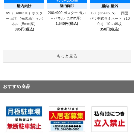
200×900 ポスター 出力
A5（148×210）ポスタ
B3（364×515） 両面
＋パネル（5mm厚）
ー 出力（光沢紙）＋パ
パウチ式ラミネート（10
1,540円(税込)
ネル（5mm厚）
0μ） 10～49枚
385円(税込)
350円(税込)
もっと見る
おすすめ商品