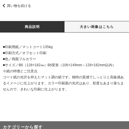
買い物を続ける
商品説明
大きい画像はこちら
■印刷用紙／マットコート135kg
■印刷方式／オフセット印刷
■色／両面フルカラー
■サイズ／B6（128×182㎜）B6変形（106×149mm～128×182mm以内）
※紙の特徴とご注意点
コート紙の光沢を抑えたマット調の紙です。独特の質感でしっとりと高級感あ
るイメージに仕上がります。カラー印刷面の光沢はあり、彩度もあまり落ちま
せんので、きれいな印刷に仕上がります。
カテゴリーから探す