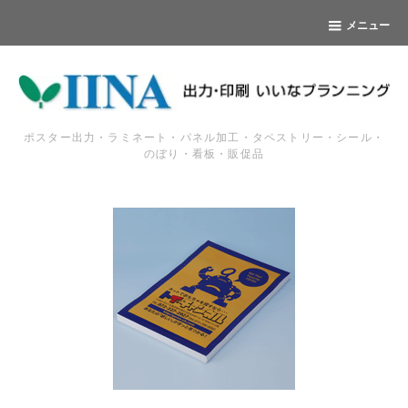
メニュー
ポスター出力・ラミネート・パネル加工・タペストリー・シール・
のぼり・看板・販促品