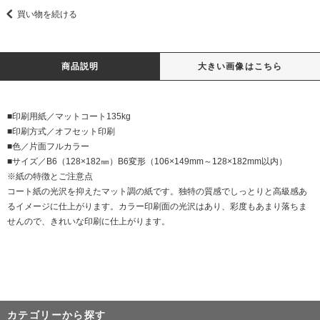
買い物を続ける
商品説明
大きい画像はこちら
■印刷用紙／マットコート135kg
■印刷方式／オフセット印刷
■色／片面フルカラー
■サイズ／B6（128×182㎜）B6変形（106×149mm～128×182mm以内）
※紙の特徴とご注意点
コート紙の光沢を抑えたマット調の紙です。独特の質感でしっとりと高級感あ
るイメージに仕上がります。カラー印刷面の光沢はあり、彩度もあまり落ちま
せんので、きれいな印刷に仕上がります。
カテゴリーから探す