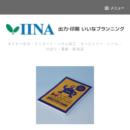
メニュー
ポスター出力・ラミネート・パネル加工・タペストリー・シール・
のぼり・看板・販促品