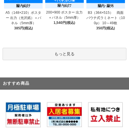
200×900 ポスター 出力
A5（148×210）ポスタ
B3（364×515） 両面
＋パネル（5mm厚）
ー 出力（光沢紙）＋パ
パウチ式ラミネート（10
1,540円(税込)
ネル（5mm厚）
0μ） 10～49枚
385円(税込)
350円(税込)
もっと見る
おすすめ商品