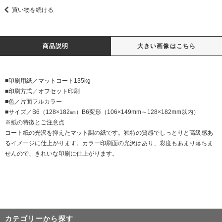
買い物を続ける
商品説明
大きい画像はこちら
■印刷用紙／マットコート135kg
■印刷方式／オフセット印刷
■色／片面フルカラー
■サイズ／B6（128×182㎜）B6変形（106×149mm～128×182mm以内）
※紙の特徴とご注意点
コート紙の光沢を抑えたマット調の紙です。独特の質感でしっとりと高級感あ
るイメージに仕上がります。カラー印刷面の光沢はあり、彩度もあまり落ちま
せんので、きれいな印刷に仕上がります。
カテゴリーから探す