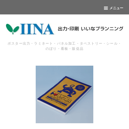
メニュー
ポスター出力・ラミネート・パネル加工・タペストリー・シール・
のぼり・看板・販促品