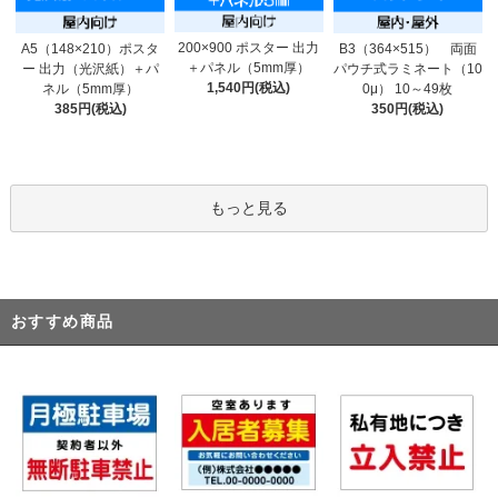
200×900 ポスター 出力
A5（148×210）ポスタ
B3（364×515） 両面
＋パネル（5mm厚）
ー 出力（光沢紙）＋パ
パウチ式ラミネート（10
1,540円(税込)
ネル（5mm厚）
0μ） 10～49枚
385円(税込)
350円(税込)
もっと見る
おすすめ商品