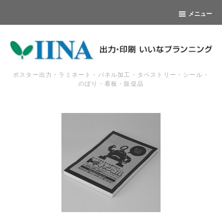
メニュー
ポスター出力・ラミネート・パネル加工・タペストリー・シール・
のぼり・看板・販促品