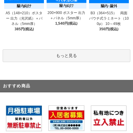
200×900 ポスター 出力
A5（148×210）ポスタ
B3（364×515） 両面
＋パネル（5mm厚）
ー 出力（光沢紙）＋パ
パウチ式ラミネート（10
1,540円(税込)
ネル（5mm厚）
0μ） 10～49枚
385円(税込)
350円(税込)
もっと見る
おすすめ商品