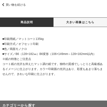
買い物を続ける
商品説明
大きい画像はこちら
■印刷用紙／マットコート135kg
■印刷方式／オフセット印刷
■色／両面モノクロ
■サイズ／B6（128×182㎜）B6変形（106×149mm～128×182mm以内）
※紙の特徴とご注意点
コート紙の光沢を抑えたマット調の紙です。独特の質感でしっとりと高級感あ
るイメージに仕上がります。カラー印刷面の光沢はあり、彩度もあまり落ちま
せんので、きれいな印刷に仕上がります。
カテゴリーから探す