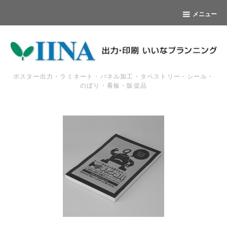
メニュー
ポスター出力・ラミネート・パネル加工・タペストリー・シール・
のぼり・看板・販促品