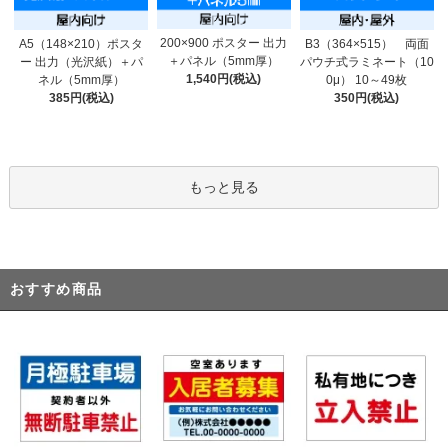
200×900 ポスター 出力
A5（148×210）ポスタ
B3（364×515） 両面
＋パネル（5mm厚）
ー 出力（光沢紙）＋パ
パウチ式ラミネート（10
1,540円(税込)
ネル（5mm厚）
0μ） 10～49枚
385円(税込)
350円(税込)
もっと見る
おすすめ商品