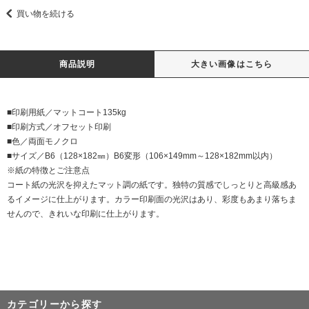
買い物を続ける
商品説明
大きい画像はこちら
■印刷用紙／マットコート135kg
■印刷方式／オフセット印刷
■色／両面モノクロ
■サイズ／B6（128×182㎜）B6変形（106×149mm～128×182mm以内）
※紙の特徴とご注意点
コート紙の光沢を抑えたマット調の紙です。独特の質感でしっとりと高級感あ
るイメージに仕上がります。カラー印刷面の光沢はあり、彩度もあまり落ちま
せんので、きれいな印刷に仕上がります。
カテゴリーから探す