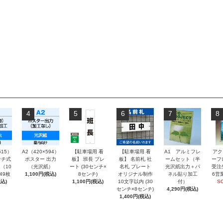
4
5
6
7
8
515）
A2（420×594）
【駐車場用 看
【駐車場用 看
A1 アルミフレ
アク
チ式
ポスター 出力
板】 班長 プレ
板】 名前札 社
ームセット（半
ーフ
（10
（光沢紙）
ート (30センチ×
名札 プレート
光沢紙出力＋パ
受注
～49枚
1,100円(税込)
8センチ)
オリジナル制作
ネル貼り加工
6営
込)
1,100円(税込)
10文字以内 (30
付）
S
センチ×8センチ)
4,290円(税込)
1,400円(税込)