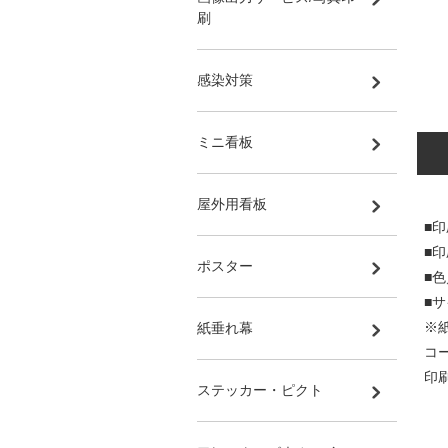
刷
感染対策
ミニ看板
屋外用看板
■印
■
ポスター
■
■サ
※
紙垂れ幕
コ
印
ステッカー・ピクト