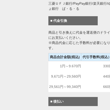
三菱ＵＦＪ銀行/PayPay銀行/楽天銀行/
ょ銀行 ぱ・る・る
■ 代金引換
商品と引き換えに代金を運送便のドラ
にお支払いください。
※商品代金に応じた手数料が必要にな
す。
商品合計金額(税込)
代引手数料(税込
1円～9.670円
33
9,671円～29,560円
44
29,561円～99,340円
66
■ 後払い