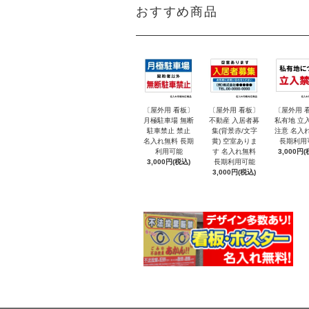
おすすめ商品
〔屋外用 看板〕
〔屋外用 看板〕
〔屋外用 
月極駐車場 無断
不動産 入居者募
私有地 立
駐車禁止 禁止
集(背景赤/文字
注意 名入
名入れ無料 長期
黄) 空室ありま
長期利用
利用可能
す 名入れ無料
3,000円(
3,000円(税込)
長期利用可能
3,000円(税込)