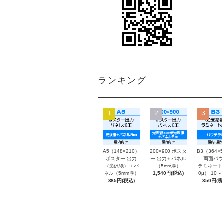
ランキング
1
2
3
A5（148×210）
200×900 ポスタ
B3（364×
ポスター 出力
ー 出力＋パネル
両面パウ
（光沢紙）＋パ
（5mm厚）
ラミネート
ネル（5mm厚）
1,540円(税込)
0μ） 10
385円(税込)
350円(税