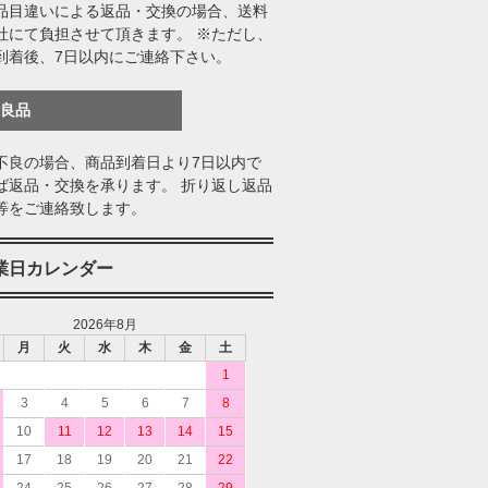
品目違いによる返品・交換の場合、送料
社にて負担させて頂きます。 ※ただし、
到着後、7日以内にご連絡下さい。
不良品
不良の場合、商品到着日より7日以内で
ば返品・交換を承ります。 折り返し返品
等をご連絡致します。
業日カレンダー
2026年8月
月
火
水
木
金
土
1
3
4
5
6
7
8
10
11
12
13
14
15
17
18
19
20
21
22