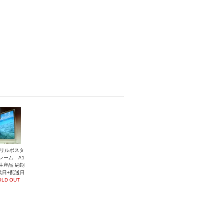
リルポスタ
レーム A1
生産品 納期
業日+配送日
OLD OUT