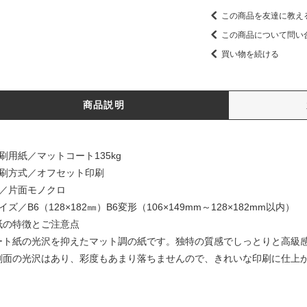
この商品を友達に教え
この商品について問い
買い物を続ける
商品説明
刷用紙／マットコート135kg
印刷方式／オフセット印刷
色／片面モノクロ
イズ／B6（128×182㎜）B6変形（106×149mm～128×182mm以内）
紙の特徴とご注意点
ート紙の光沢を抑えたマット調の紙です。独特の質感でしっとりと高級
刷面の光沢はあり、彩度もあまり落ちませんので、きれいな印刷に仕上