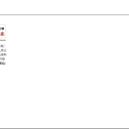
看板〕
入禁止
れ無料
可能
税込)