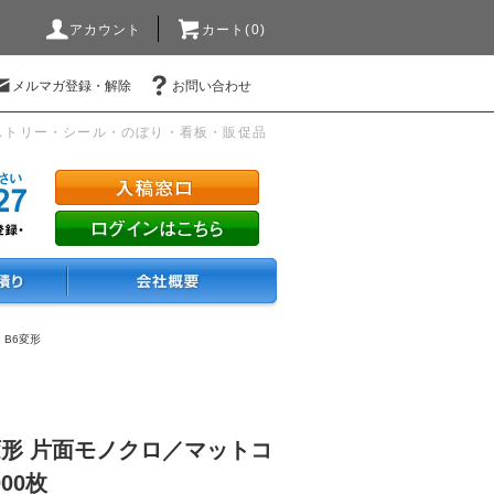
アカウント
カート(0)
メルマガ登録・解除
お問い合わせ
ストリー・シール・のぼり・看板・販促品
・B6変形
変形 片面モノクロ／マットコ
000枚