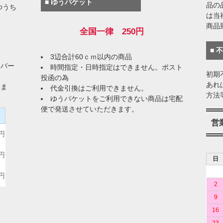
■ ゆうパケット
品の
ゆうち
は当
商品
全国一律 250円
■ 
3辺合計60ｃｍ以内の商品
イバー
時間指定・日時指定はできません。ポスト
初期
投函の為
あれ
りま
代金引換はご利用できません。
方法
ゆうパケットをご利用できない商品は宅配
便で発送させていただきます。
）
営
0円
0円
日
0円
2
9
16