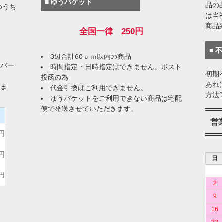
■ ゆうパケット
品の
ゆうち
は当
商品
全国一律 250円
■ 
3辺合計60ｃｍ以内の商品
イバー
時間指定・日時指定はできません。ポスト
初期
投函の為
あれ
りま
代金引換はご利用できません。
方法
ゆうパケットをご利用できない商品は宅配
便で発送させていただきます。
）
営
0円
0円
日
0円
2
9
16