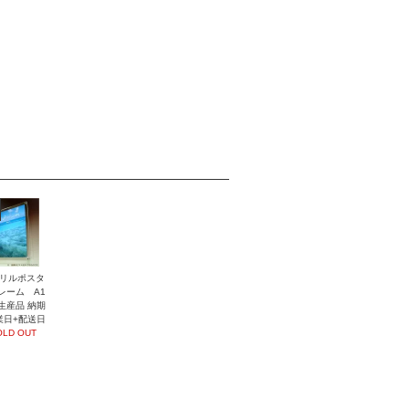
リルポスタ
レーム A1
生産品 納期
業日+配送日
OLD OUT