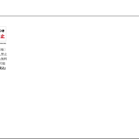
看板〕
入禁止
れ無料
可能
税込)