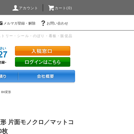
アカウント
カート(0)
メルマガ登録・解除
お問い合わせ
ストリー・シール・のぼり・看板・販促品
・B6変形
変形 片面モノクロ／マットコ
0枚