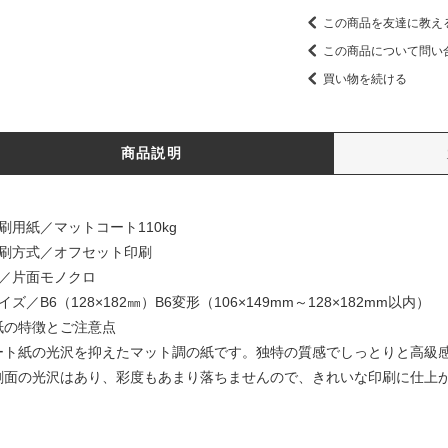
この商品を友達に教え
この商品について問い
買い物を続ける
商品説明
刷用紙／マットコート110kg
印刷方式／オフセット印刷
色／片面モノクロ
イズ／B6（128×182㎜）B6変形（106×149mm～128×182mm以内）
紙の特徴とご注意点
ート紙の光沢を抑えたマット調の紙です。独特の質感でしっとりと高級
刷面の光沢はあり、彩度もあまり落ちませんので、きれいな印刷に仕上