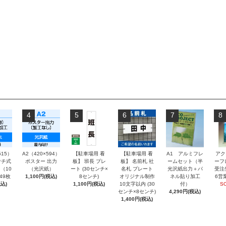
4
5
6
7
8
515）
A2（420×594）
【駐車場用 看
【駐車場用 看
A1 アルミフレ
アク
チ式
ポスター 出力
板】 班長 プレ
板】 名前札 社
ームセット（半
ーフ
（10
（光沢紙）
ート (30センチ×
名札 プレート
光沢紙出力＋パ
受注
～49枚
1,100円(税込)
8センチ)
オリジナル制作
ネル貼り加工
6営
込)
1,100円(税込)
10文字以内 (30
付）
S
センチ×8センチ)
4,290円(税込)
1,400円(税込)