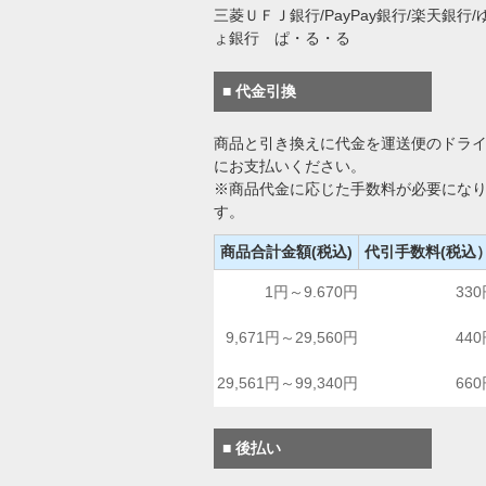
三菱ＵＦＪ銀行/PayPay銀行/楽天銀行/
ょ銀行 ぱ・る・る
■ 代金引換
商品と引き換えに代金を運送便のドラ
にお支払いください。
※商品代金に応じた手数料が必要にな
す。
商品合計金額(税込)
代引手数料(税込
1円～9.670円
33
9,671円～29,560円
44
29,561円～99,340円
66
■ 後払い