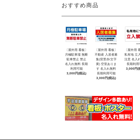
おすすめ商品
〔屋外用 看板〕
〔屋外用 看板〕
〔屋外用 
月極駐車場 無断
不動産 入居者募
私有地 立
駐車禁止 禁止
集(背景赤/文字
注意 名入
名入れ無料 長期
黄) 空室ありま
長期利用
利用可能
す 名入れ無料
3,000円(
3,000円(税込)
長期利用可能
3,000円(税込)