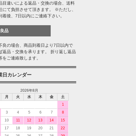
品目違いによる返品・交換の場合、送料
社にて負担させて頂きます。 ※ただし、
到着後、7日以内にご連絡下さい。
不良品
不良の場合、商品到着日より7日以内で
ば返品・交換を承ります。 折り返し返品
等をご連絡致します。
業日カレンダー
2026年8月
月
火
水
木
金
土
1
3
4
5
6
7
8
10
11
12
13
14
15
17
18
19
20
21
22