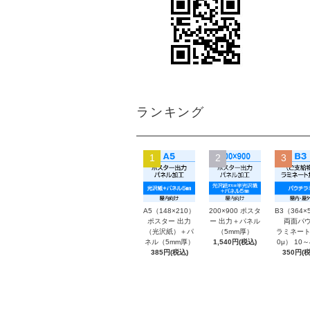
ランキング
1
2
3
A5（148×210）
200×900 ポスタ
B3（364×
ポスター 出力
ー 出力＋パネル
両面パウ
（光沢紙）＋パ
（5mm厚）
ラミネート
ネル（5mm厚）
1,540円(税込)
0μ） 10
385円(税込)
350円(税