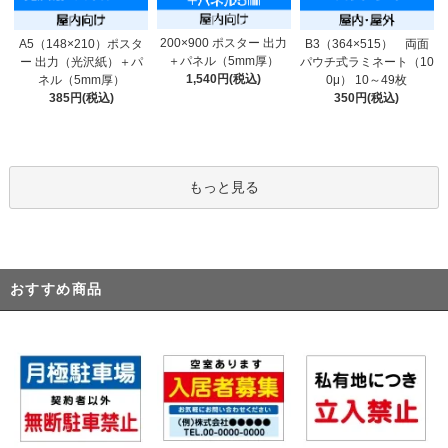
200×900 ポスター 出力
A5（148×210）ポスタ
B3（364×515） 両面
＋パネル（5mm厚）
ー 出力（光沢紙）＋パ
パウチ式ラミネート（10
1,540円(税込)
ネル（5mm厚）
0μ） 10～49枚
385円(税込)
350円(税込)
もっと見る
おすすめ商品