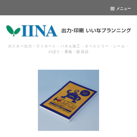
メニュー
ポスター出力・ラミネート・パネル加工・タペストリー・シール・
のぼり・看板・販促品