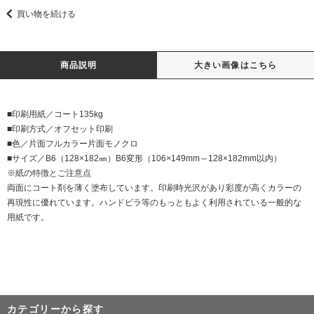
買い物を続ける
商品説明
大きい画像はこちら
■印刷用紙／コート135kg
■印刷方式／オフセット印刷
■色／片面フルカラー片面モノクロ
■サイズ／B6（128×182㎜）B6変形（106×149mm～128×182mm以内）
※紙の特徴とご注意点
両面にコート剤を薄く塗布しています。印刷時光沢があり彩度が高くカラーの
再現性に優れています。ハンドビラ等のもっともよく利用されている一般的な
用紙です。
カテゴリーから探す