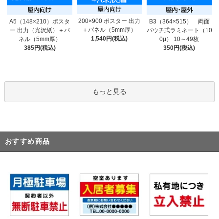
200×900 ポスター 出力
A5（148×210）ポスタ
B3（364×515） 両面
＋パネル（5mm厚）
ー 出力（光沢紙）＋パ
パウチ式ラミネート（10
1,540円(税込)
ネル（5mm厚）
0μ） 10～49枚
385円(税込)
350円(税込)
もっと見る
おすすめ商品