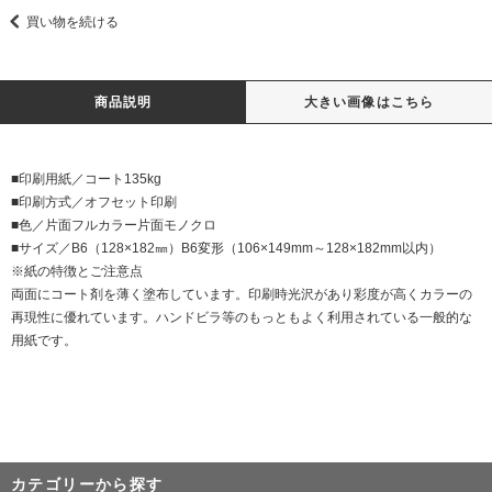
買い物を続ける
商品説明
大きい画像はこちら
■印刷用紙／コート135kg
■印刷方式／オフセット印刷
■色／片面フルカラー片面モノクロ
■サイズ／B6（128×182㎜）B6変形（106×149mm～128×182mm以内）
※紙の特徴とご注意点
両面にコート剤を薄く塗布しています。印刷時光沢があり彩度が高くカラーの
再現性に優れています。ハンドビラ等のもっともよく利用されている一般的な
用紙です。
カテゴリーから探す