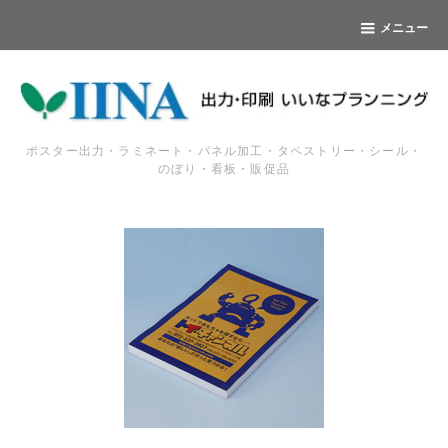
メニュー
ポスター出力・ラミネート・パネル加工・タペストリー・シール・
のぼり・看板・販促品