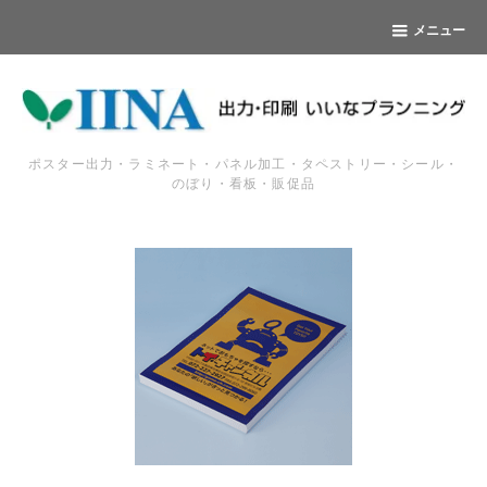
メニュー
ポスター出力・ラミネート・パネル加工・タペストリー・シール・
のぼり・看板・販促品