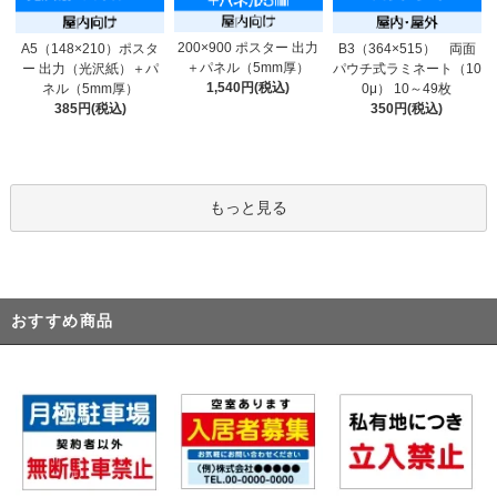
200×900 ポスター 出力
A5（148×210）ポスタ
B3（364×515） 両面
＋パネル（5mm厚）
ー 出力（光沢紙）＋パ
パウチ式ラミネート（10
1,540円(税込)
ネル（5mm厚）
0μ） 10～49枚
385円(税込)
350円(税込)
もっと見る
おすすめ商品