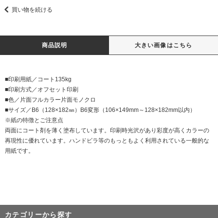
買い物を続ける
商品説明
大きい画像はこちら
■印刷用紙／コート135kg
■印刷方式／オフセット印刷
■色／片面フルカラー片面モノクロ
■サイズ／B6（128×182㎜）B6変形（106×149mm～128×182mm以内）
※紙の特徴とご注意点
両面にコート剤を薄く塗布しています。印刷時光沢があり彩度が高くカラーの
再現性に優れています。ハンドビラ等のもっともよく利用されている一般的な
用紙です。
カテゴリーから探す