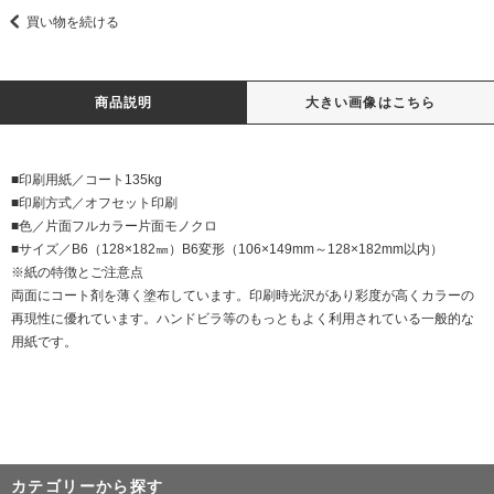
買い物を続ける
商品説明
大きい画像はこちら
■印刷用紙／コート135kg
■印刷方式／オフセット印刷
■色／片面フルカラー片面モノクロ
■サイズ／B6（128×182㎜）B6変形（106×149mm～128×182mm以内）
※紙の特徴とご注意点
両面にコート剤を薄く塗布しています。印刷時光沢があり彩度が高くカラーの
再現性に優れています。ハンドビラ等のもっともよく利用されている一般的な
用紙です。
カテゴリーから探す