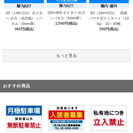
200×900 ポスター 出力
A5（148×210）ポスタ
B3（364×515） 両面
＋パネル（5mm厚）
ー 出力（光沢紙）＋パ
パウチ式ラミネート（10
1,540円(税込)
ネル（5mm厚）
0μ） 10～49枚
385円(税込)
350円(税込)
もっと見る
おすすめ商品