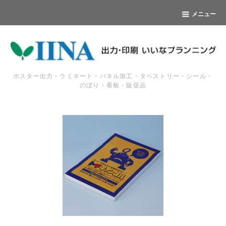
メニュー
ポスター出力・ラミネート・パネル加工・タペストリー・シール・
のぼり・看板・販促品