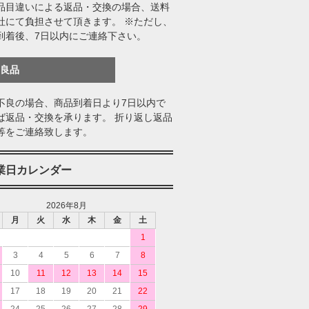
品目違いによる返品・交換の場合、送料
社にて負担させて頂きます。 ※ただし、
到着後、7日以内にご連絡下さい。
不良品
不良の場合、商品到着日より7日以内で
ば返品・交換を承ります。 折り返し返品
等をご連絡致します。
業日カレンダー
2026年8月
月
火
水
木
金
土
1
3
4
5
6
7
8
10
11
12
13
14
15
17
18
19
20
21
22