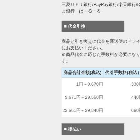
三菱ＵＦＪ銀行/PayPay銀行/楽天銀行/
ょ銀行 ぱ・る・る
■ 代金引換
商品と引き換えに代金を運送便のドラ
にお支払いください。
※商品代金に応じた手数料が必要にな
す。
商品合計金額(税込)
代引手数料(税込
1円～9.670円
33
9,671円～29,560円
44
29,561円～99,340円
66
■ 後払い