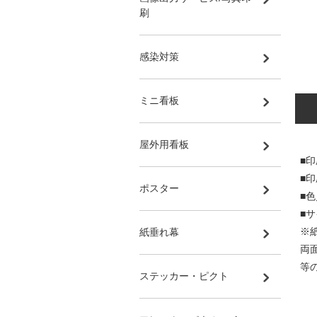
刷
感染対策
ミニ看板
屋外用看板
■印
■
ポスター
■
■サ
※
紙垂れ幕
両
等
ステッカー・ピクト