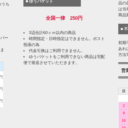
■ ゆうパケット
品の
ゆうち
は当
商品
全国一律 250円
■ 
3辺合計60ｃｍ以内の商品
イバー
時間指定・日時指定はできません。ポスト
初期
投函の為
あれ
りま
代金引換はご利用できません。
方法
ゆうパケットをご利用できない商品は宅配
便で発送させていただきます。
）
営
0円
0円
日
0円
2
9
16