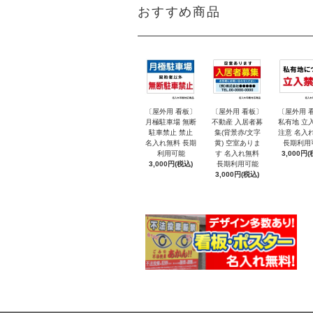
おすすめ商品
〔屋外用 看板〕
〔屋外用 看板〕
〔屋外用 
月極駐車場 無断
不動産 入居者募
私有地 立
駐車禁止 禁止
集(背景赤/文字
注意 名入
名入れ無料 長期
黄) 空室ありま
長期利用
利用可能
す 名入れ無料
3,000円(
3,000円(税込)
長期利用可能
3,000円(税込)