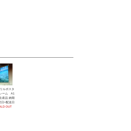
リルポスタ
レーム A1
生産品 納期
業日+配送日
OLD OUT