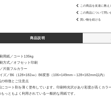
この商品を友達に教え
この商品について問い
買い物を続ける
商品説明
刷用紙／コート135kg
印刷方式／オフセット印刷
色／片面フルカラー
イズ／B6（128×182㎜）B6変形（106×149mm～128×182mm以内）
紙の特徴とご注意点
面にコート剤を薄く塗布しています。印刷時光沢があり彩度が高くカラ
のもっともよく利用されている一般的な用紙です。