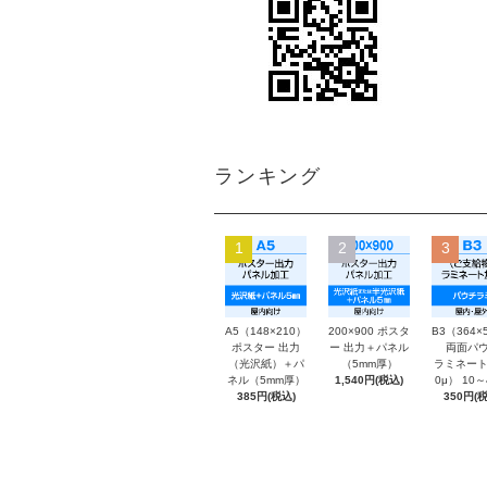
ランキング
1
2
3
A5（148×210）
200×900 ポスタ
B3（364×
ポスター 出力
ー 出力＋パネル
両面パウ
（光沢紙）＋パ
（5mm厚）
ラミネート
ネル（5mm厚）
1,540円(税込)
0μ） 10
385円(税込)
350円(税