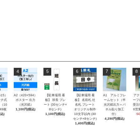
4
5
6
7
8
515）
A2（420×594）
【駐車場用 看
【駐車場用 看
A1 アルミフレ
アク
チ式
ポスター 出力
板】 班長 プレ
板】 名前札 社
ームセット（半
ーフ
（10
（光沢紙）
ート (30センチ×
名札 プレート
光沢紙出力＋パ
受注
～49枚
1,100円(税込)
8センチ)
オリジナル制作
ネル貼り加工
6営
込)
1,100円(税込)
10文字以内 (30
付）
S
センチ×8センチ)
4,290円(税込)
1,400円(税込)