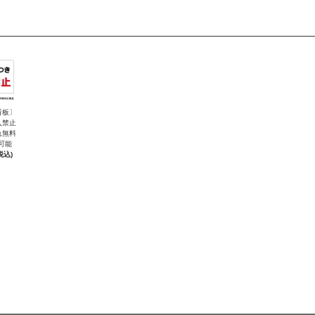
看板〕
入禁止
れ無料
可能
税込)