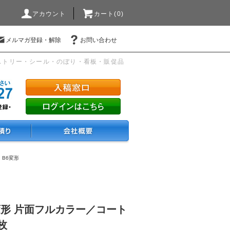
アカウント
カート(0)
メルマガ登録・解除
お問い合わせ
ストリー・シール・のぼり・看板・販促品
・B6変形
変形 片面フルカラー／コート
0枚