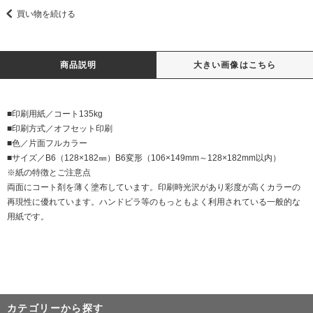
買い物を続ける
商品説明
大きい画像はこちら
■印刷用紙／コート135kg
■印刷方式／オフセット印刷
■色／片面フルカラー
■サイズ／B6（128×182㎜）B6変形（106×149mm～128×182mm以内）
※紙の特徴とご注意点
両面にコート剤を薄く塗布しています。印刷時光沢があり彩度が高くカラーの
再現性に優れています。ハンドビラ等のもっともよく利用されている一般的な
用紙です。
カテゴリーから探す