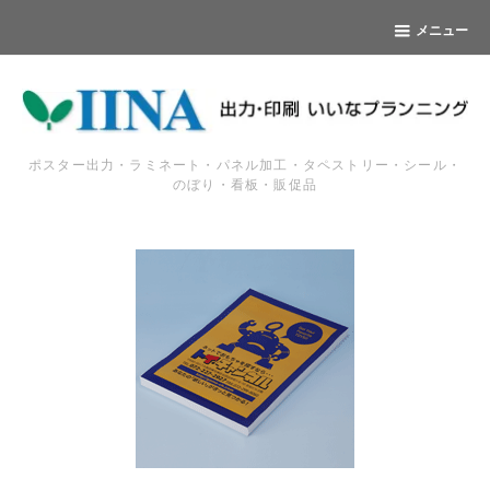
メニュー
ポスター出力・ラミネート・パネル加工・タペストリー・シール・
のぼり・看板・販促品