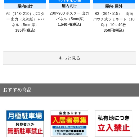
200×900 ポスター 出力
A5（148×210）ポスタ
B3（364×515） 両面
＋パネル（5mm厚）
ー 出力（光沢紙）＋パ
パウチ式ラミネート（10
1,540円(税込)
ネル（5mm厚）
0μ） 10～49枚
385円(税込)
350円(税込)
もっと見る
おすすめ商品