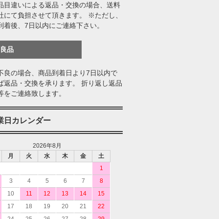
品目違いによる返品・交換の場合、送料
社にて負担させて頂きます。 ※ただし、
到着後、7日以内にご連絡下さい。
不良品
不良の場合、商品到着日より7日以内で
ば返品・交換を承ります。 折り返し返品
等をご連絡致します。
業日カレンダー
2026年8月
月
火
水
木
金
土
1
3
4
5
6
7
8
10
11
12
13
14
15
17
18
19
20
21
22