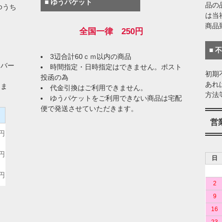
■ ゆうパケット
品の
ゆうち
は当
商品
全国一律 250円
■ 
3辺合計60ｃｍ以内の商品
イバー
時間指定・日時指定はできません。ポスト
初期
投函の為
あれ
りま
代金引換はご利用できません。
方法
ゆうパケットをご利用できない商品は宅配
便で発送させていただきます。
）
営
0円
0円
日
0円
2
9
16