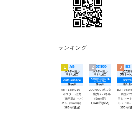
ランキング
1
2
3
A5（148×210）
200×900 ポスタ
B3（364×
ポスター 出力
ー 出力＋パネル
両面パウ
（光沢紙）＋パ
（5mm厚）
ラミネート
ネル（5mm厚）
1,540円(税込)
0μ） 10
385円(税込)
350円(税