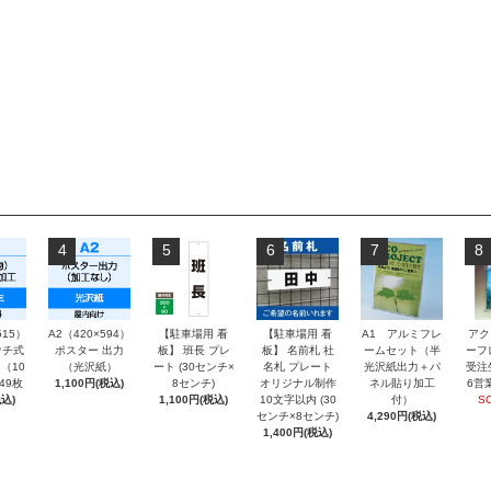
4
5
6
7
8
515）
A2（420×594）
【駐車場用 看
【駐車場用 看
A1 アルミフレ
アク
チ式
ポスター 出力
板】 班長 プレ
板】 名前札 社
ームセット（半
ーフ
（10
（光沢紙）
ート (30センチ×
名札 プレート
光沢紙出力＋パ
受注
～49枚
1,100円(税込)
8センチ)
オリジナル制作
ネル貼り加工
6営
込)
1,100円(税込)
10文字以内 (30
付）
S
センチ×8センチ)
4,290円(税込)
1,400円(税込)