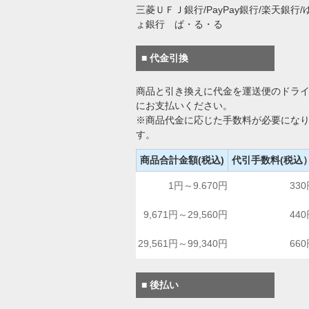
三菱ＵＦＪ銀行/PayPay銀行/楽天銀行/
ょ銀行 ぱ・る・る
■ 代金引換
商品と引き換えに代金を運送便のドラ
にお支払いください。
※商品代金に応じた手数料が必要にな
す。
商品合計金額(税込)
代引手数料(税込
1円～9.670円
33
9,671円～29,560円
44
29,561円～99,340円
66
■ 後払い