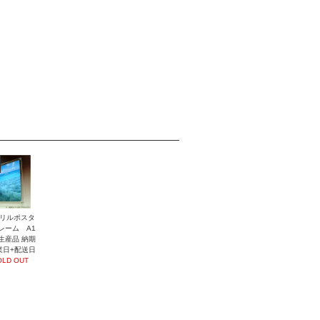
リルポスタ
レーム A1
生産品 納期
業日+配送日
OLD OUT