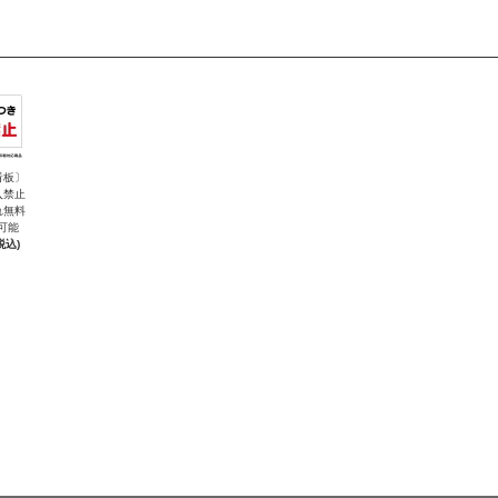
看板〕
入禁止
れ無料
可能
税込)