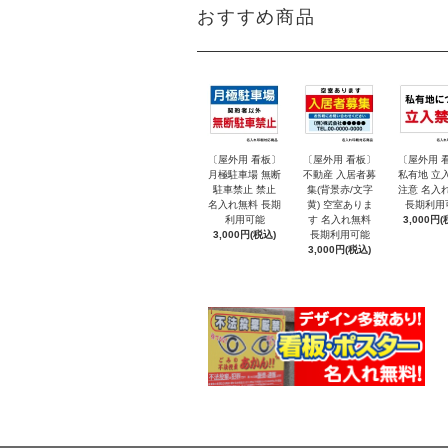
おすすめ商品
〔屋外用 看板〕
〔屋外用 看板〕
〔屋外用 
月極駐車場 無断
不動産 入居者募
私有地 立
駐車禁止 禁止
集(背景赤/文字
注意 名入
名入れ無料 長期
黄) 空室ありま
長期利用
利用可能
す 名入れ無料
3,000円(
3,000円(税込)
長期利用可能
3,000円(税込)