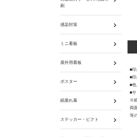
刷
感染対策
ミニ看板
屋外用看板
■印
■
ポスター
■
■サ
※
紙垂れ幕
両
等
ステッカー・ピクト