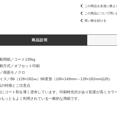
この商品を友達に教え
この商品について問い
買い物を続ける
商品説明
刷用紙／コート135kg
印刷方式／オフセット印刷
色／両面モノクロ
イズ／B6（128×182㎜）B6変形（106×149mm～128×182mm以内）
紙の特徴とご注意点
面にコート剤を薄く塗布しています。印刷時光沢があり彩度が高くカラ
のもっともよく利用されている一般的な用紙です。