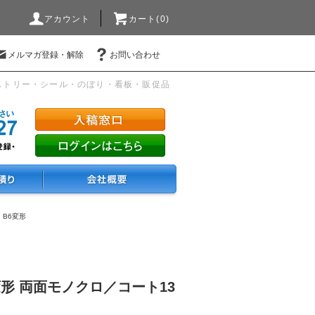
アカウント
カート(0)
メルマガ登録・解除
お問い合わせ
ストリー・シール・のぼり・看板・販促品
・B6変形
変形 両面モノクロ／コート13