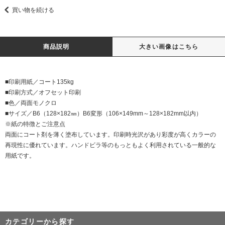
買い物を続ける
商品説明
大きい画像はこちら
■印刷用紙／コート135kg
■印刷方式／オフセット印刷
■色／両面モノクロ
■サイズ／B6（128×182㎜）B6変形（106×149mm～128×182mm以内）
※紙の特徴とご注意点
両面にコート剤を薄く塗布しています。印刷時光沢があり彩度が高くカラーの
再現性に優れています。ハンドビラ等のもっともよく利用されている一般的な
用紙です。
カテゴリーから探す