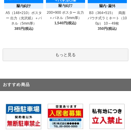
200×900 ポスター 出力
A5（148×210）ポスタ
B3（364×515） 両面
＋パネル（5mm厚）
ー 出力（光沢紙）＋パ
パウチ式ラミネート（10
1,540円(税込)
ネル（5mm厚）
0μ） 10～49枚
385円(税込)
350円(税込)
もっと見る
おすすめ商品