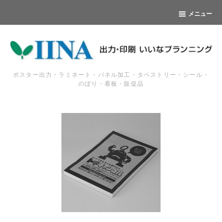
メニュー
ポスター出力・ラミネート・パネル加工・タペストリー・シール・
のぼり・看板・販促品