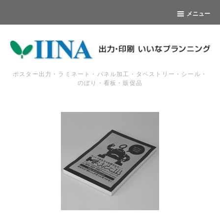
メニュー
ポスター出力・ラミネート・パネル加工・タペストリー・シール・
のぼり・看板・販促品