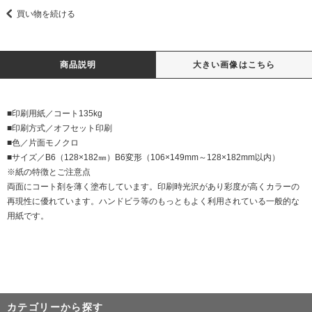
買い物を続ける
商品説明
大きい画像はこちら
■印刷用紙／コート135kg
■印刷方式／オフセット印刷
■色／片面モノクロ
■サイズ／B6（128×182㎜）B6変形（106×149mm～128×182mm以内）
※紙の特徴とご注意点
両面にコート剤を薄く塗布しています。印刷時光沢があり彩度が高くカラーの
再現性に優れています。ハンドビラ等のもっともよく利用されている一般的な
用紙です。
カテゴリーから探す