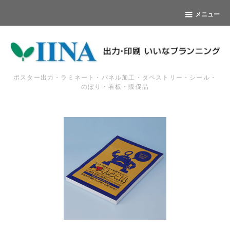
メニュー
ポスター出力・ラミネート・パネル加工・タペストリー・シール・
のぼり・看板・販促品