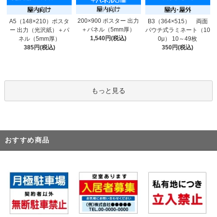
200×900 ポスター 出力
A5（148×210）ポスタ
B3（364×515） 両面
＋パネル（5mm厚）
ー 出力（光沢紙）＋パ
パウチ式ラミネート（10
1,540円(税込)
ネル（5mm厚）
0μ） 10～49枚
385円(税込)
350円(税込)
もっと見る
おすすめ商品