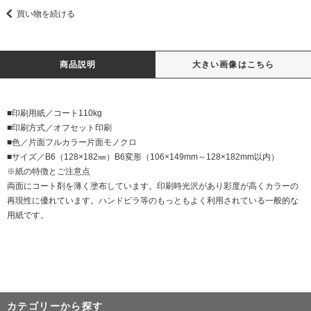
買い物を続ける
商品説明
大きい画像はこちら
■印刷用紙／コート110kg
■印刷方式／オフセット印刷
■色／片面フルカラー片面モノクロ
■サイズ／B6（128×182㎜）B6変形（106×149mm～128×182mm以内）
※紙の特徴とご注意点
両面にコート剤を薄く塗布しています。印刷時光沢があり彩度が高くカラーの
再現性に優れています。ハンドビラ等のもっともよく利用されている一般的な
用紙です。
カテゴリーから探す