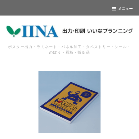
メニュー
ポスター出力・ラミネート・パネル加工・タペストリー・シール・
のぼり・看板・販促品