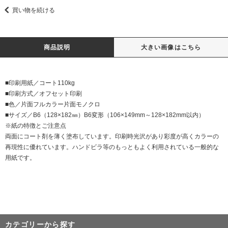
買い物を続ける
商品説明
大きい画像はこちら
■印刷用紙／コート110kg
■印刷方式／オフセット印刷
■色／片面フルカラー片面モノクロ
■サイズ／B6（128×182㎜）B6変形（106×149mm～128×182mm以内）
※紙の特徴とご注意点
両面にコート剤を薄く塗布しています。印刷時光沢があり彩度が高くカラーの
再現性に優れています。ハンドビラ等のもっともよく利用されている一般的な
用紙です。
カテゴリーから探す