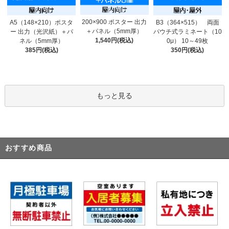
200×900 ポスター 出力
A5（148×210）ポスタ
B3（364×515） 両面
＋パネル（5mm厚）
ー 出力（光沢紙）＋パ
パウチ式ラミネート（10
1,540円(税込)
ネル（5mm厚）
0μ） 10～49枚
385円(税込)
350円(税込)
もっと見る
おすすめ商品