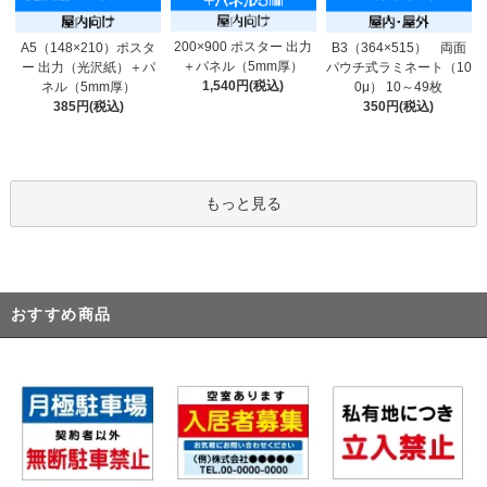
200×900 ポスター 出力
A5（148×210）ポスタ
B3（364×515） 両面
＋パネル（5mm厚）
ー 出力（光沢紙）＋パ
パウチ式ラミネート（10
1,540円(税込)
ネル（5mm厚）
0μ） 10～49枚
385円(税込)
350円(税込)
もっと見る
おすすめ商品