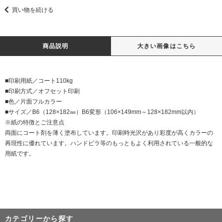
買い物を続ける
商品説明
大きい画像はこちら
■印刷用紙／コート110kg
■印刷方式／オフセット印刷
■色／片面フルカラー
■サイズ／B6（128×182㎜）B6変形（106×149mm～128×182mm以内）
※紙の特徴とご注意点
両面にコート剤を薄く塗布しています。印刷時光沢があり彩度が高くカラーの
再現性に優れています。ハンドビラ等のもっともよく利用されている一般的な
用紙です。
カテゴリーから探す