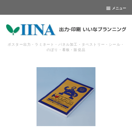
メニュー
ポスター出力・ラミネート・パネル加工・タペストリー・シール・
のぼり・看板・販促品