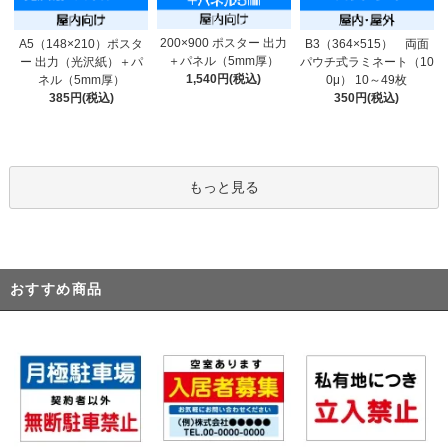
200×900 ポスター 出力
A5（148×210）ポスタ
B3（364×515） 両面
＋パネル（5mm厚）
ー 出力（光沢紙）＋パ
パウチ式ラミネート（10
1,540円(税込)
ネル（5mm厚）
0μ） 10～49枚
385円(税込)
350円(税込)
もっと見る
おすすめ商品