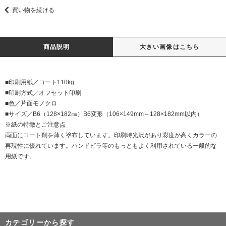
買い物を続ける
商品説明
大きい画像はこちら
■印刷用紙／コート110kg
■印刷方式／オフセット印刷
■色／片面モノクロ
■サイズ／B6（128×182㎜）B6変形（106×149mm～128×182mm以内）
※紙の特徴とご注意点
両面にコート剤を薄く塗布しています。印刷時光沢があり彩度が高くカラーの
再現性に優れています。ハンドビラ等のもっともよく利用されている一般的な
用紙です。
カテゴリーから探す