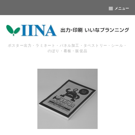
メニュー
ポスター出力・ラミネート・パネル加工・タペストリー・シール・
のぼり・看板・販促品