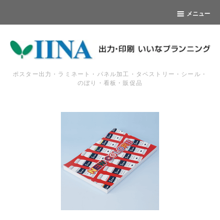
メニュー
ポスター出力・ラミネート・パネル加工・タペストリー・シール・
のぼり・看板・販促品