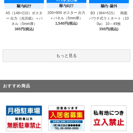
200×900 ポスター 出力
A5（148×210）ポスタ
B3（364×515） 両面
＋パネル（5mm厚）
ー 出力（光沢紙）＋パ
パウチ式ラミネート（10
1,540円(税込)
ネル（5mm厚）
0μ） 10～49枚
385円(税込)
350円(税込)
もっと見る
おすすめ商品