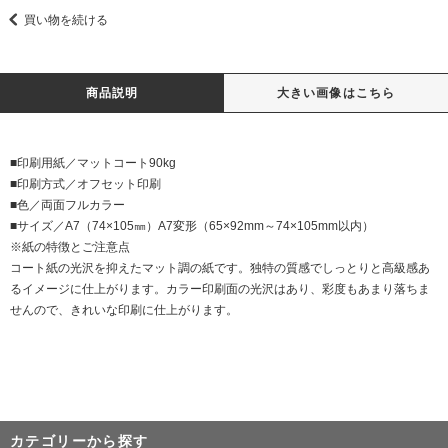
買い物を続ける
商品説明
大きい画像はこちら
■印刷用紙／マットコート90kg
■印刷方式／オフセット印刷
■色／両面フルカラー
■サイズ／A7（74×105㎜）A7変形（65×92mm～74×105mm以内）
※紙の特徴とご注意点
コート紙の光沢を抑えたマット調の紙です。独特の質感でしっとりと高級感あ
るイメージに仕上がります。カラー印刷面の光沢はあり、彩度もあまり落ちま
せんので、きれいな印刷に仕上がります。
カテゴリーから探す