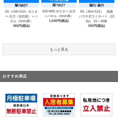
200×900 ポスター 出力
A5（148×210）ポスタ
B3（364×515） 両面
＋パネル（5mm厚）
ー 出力（光沢紙）＋パ
パウチ式ラミネート（10
1,540円(税込)
ネル（5mm厚）
0μ） 10～49枚
385円(税込)
350円(税込)
もっと見る
おすすめ商品