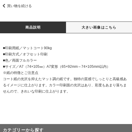
買い物を続ける
商品説明
大きい画像はこちら
■印刷用紙／マットコート90kg
■印刷方式／オフセット印刷
■色／両面フルカラー
■サイズ／A7（74×105㎜）A7変形（65×92mm～74×105mm以内）
※紙の特徴とご注意点
コート紙の光沢を抑えたマット調の紙です。独特の質感でしっとりと高級感あ
るイメージに仕上がります。カラー印刷面の光沢はあり、彩度もあまり落ちま
せんので、きれいな印刷に仕上がります。
カテゴリーから探す