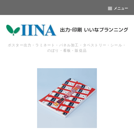
メニュー
ポスター出力・ラミネート・パネル加工・タペストリー・シール・
のぼり・看板・販促品