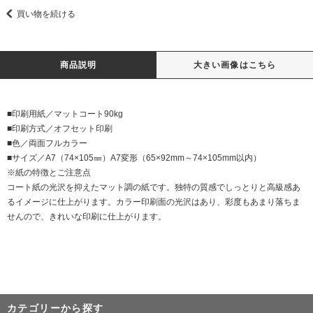
買い物を続ける
商品説明
大きい画像はこちら
■印刷用紙／マットコート90kg
■印刷方式／オフセット印刷
■色／両面フルカラー
■サイズ／A7（74×105㎜）A7変形（65×92mm～74×105mm以内）
※紙の特徴とご注意点
コート紙の光沢を抑えたマット調の紙です。独特の質感でしっとりと高級感あ
るイメージに仕上がります。カラー印刷面の光沢はあり、彩度もあまり落ちま
せんので、きれいな印刷に仕上がります。
カテゴリーから探す