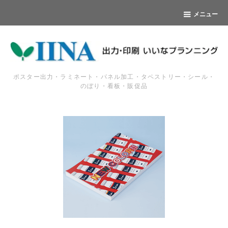
メニュー
ポスター出力・ラミネート・パネル加工・タペストリー・シール・
のぼり・看板・販促品