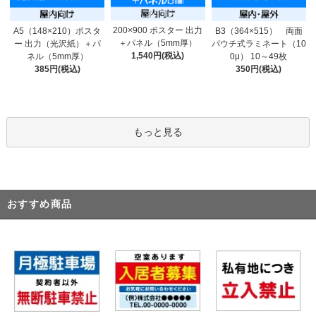
200×900 ポスター 出力
A5（148×210）ポスタ
B3（364×515） 両面
＋パネル（5mm厚）
ー 出力（光沢紙）＋パ
パウチ式ラミネート（10
1,540円(税込)
ネル（5mm厚）
0μ） 10～49枚
385円(税込)
350円(税込)
もっと見る
おすすめ商品