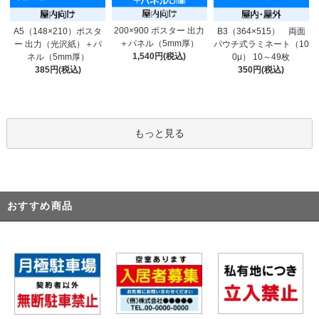
200×900 ポスター 出力
A5（148×210）ポスタ
B3（364×515） 両面
＋パネル（5mm厚）
ー 出力（光沢紙）＋パ
パウチ式ラミネート（10
1,540円(税込)
ネル（5mm厚）
0μ） 10～49枚
385円(税込)
350円(税込)
もっと見る
おすすめ商品