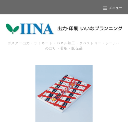
メニュー
ポスター出力・ラミネート・パネル加工・タペストリー・シール・
のぼり・看板・販促品