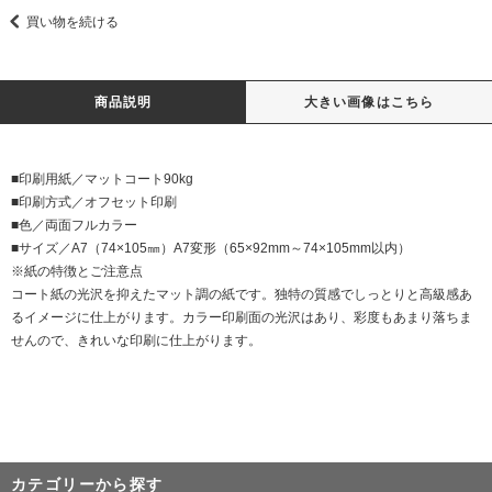
買い物を続ける
商品説明
大きい画像はこちら
■印刷用紙／マットコート90kg
■印刷方式／オフセット印刷
■色／両面フルカラー
■サイズ／A7（74×105㎜）A7変形（65×92mm～74×105mm以内）
※紙の特徴とご注意点
コート紙の光沢を抑えたマット調の紙です。独特の質感でしっとりと高級感あ
るイメージに仕上がります。カラー印刷面の光沢はあり、彩度もあまり落ちま
せんので、きれいな印刷に仕上がります。
カテゴリーから探す