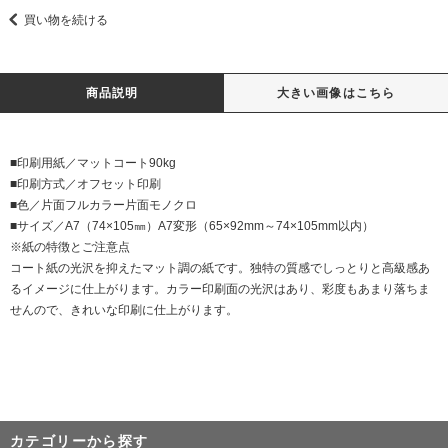
買い物を続ける
商品説明
大きい画像はこちら
■印刷用紙／マットコート90kg
■印刷方式／オフセット印刷
■色／片面フルカラー片面モノクロ
■サイズ／A7（74×105㎜）A7変形（65×92mm～74×105mm以内）
※紙の特徴とご注意点
コート紙の光沢を抑えたマット調の紙です。独特の質感でしっとりと高級感あ
るイメージに仕上がります。カラー印刷面の光沢はあり、彩度もあまり落ちま
せんので、きれいな印刷に仕上がります。
カテゴリーから探す