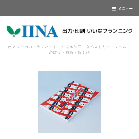
メニュー
ポスター出力・ラミネート・パネル加工・タペストリー・シール・
のぼり・看板・販促品