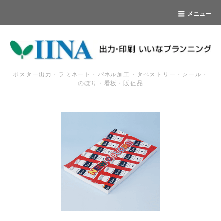
メニュー
ポスター出力・ラミネート・パネル加工・タペストリー・シール・
のぼり・看板・販促品