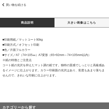
買い物を続ける
商品説明
大きい画像はこちら
■印刷用紙／マットコート90kg
■印刷方式／オフセット印刷
■色／片面フルカラー
■サイズ／A7（74×105㎜）A7変形（65×92mm～74×105mm以内）
※紙の特徴とご注意点
コート紙の光沢を抑えたマット調の紙です。独特の質感でしっとりと高級感あ
るイメージに仕上がります。カラー印刷面の光沢はあり、彩度もあまり落ちま
せんので、きれいな印刷に仕上がります。
カテゴリーから探す