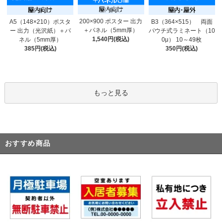
200×900 ポスター 出力
A5（148×210）ポスタ
B3（364×515） 両面
＋パネル（5mm厚）
ー 出力（光沢紙）＋パ
パウチ式ラミネート（10
1,540円(税込)
ネル（5mm厚）
0μ） 10～49枚
385円(税込)
350円(税込)
もっと見る
おすすめ商品